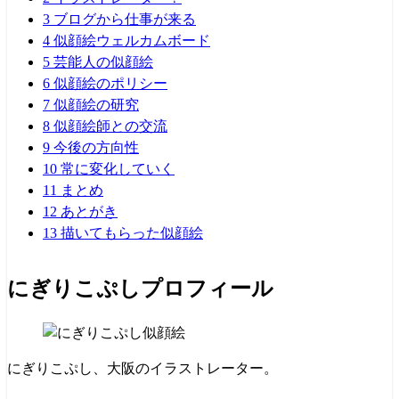
3
ブログから仕事が来る
4
似顔絵ウェルカムボード
5
芸能人の似顔絵
6
似顔絵のポリシー
7
似顔絵の研究
8
似顔絵師との交流
9
今後の方向性
10
常に変化していく
11
まとめ
12
あとがき
13
描いてもらった似顔絵
にぎりこぷしプロフィール
にぎりこぷし、大阪のイラストレーター。