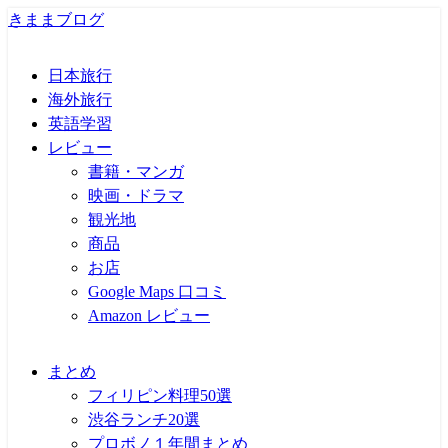
きままブログ
日本旅行
海外旅行
英語学習
レビュー
書籍・マンガ
映画・ドラマ
観光地
商品
お店
Google Maps 口コミ
Amazon レビュー
まとめ
フィリピン料理50選
渋谷ランチ20選
プロボノ１年間まとめ