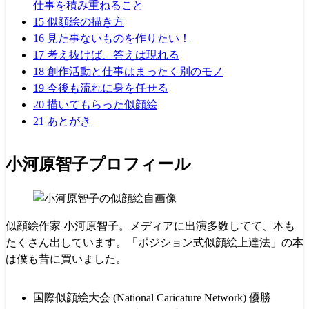
仕事を積み重ねること
15
似顔絵の描き方
16
見た事ないものを作りたい！
17
考え抜けば、答えは現れる
18
創作活動と仕事はまったく別のモノ
19
今後も流れに身を任せる
20
描いてもらった似顔絵
21
あとがき
小河原智子プロフィール
似顔絵作家 小河原智子。メディアに出演多数してて、本も
たくさん出しています。「ポジション式似顔絵上達法」の本
は僕も昔に買いました。
国際似顔絵大会 (National Caricature Network) 優勝