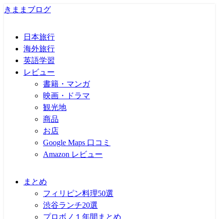
きままブログ
日本旅行
海外旅行
英語学習
レビュー
書籍・マンガ
映画・ドラマ
観光地
商品
お店
Google Maps 口コミ
Amazon レビュー
まとめ
フィリピン料理50選
渋谷ランチ20選
プロボノ１年間まとめ