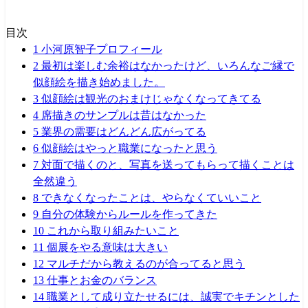
目次
1
小河原智子プロフィール
2
最初は楽しむ余裕はなかったけど、いろんなご縁で
似顔絵を描き始めました。
3
似顔絵は観光のおまけじゃなくなってきてる
4
席描きのサンプルは昔はなかった
5
業界の需要はどんどん広がってる
6
似顔絵はやっと職業になったと思う
7
対面で描くのと、写真を送ってもらって描くことは
全然違う
8
できなくなったことは、やらなくていいこと
9
自分の体験からルールを作ってきた
10
これから取り組みたいこと
11
個展をやる意味は大きい
12
マルチだから教えるのが合ってると思う
13
仕事とお金のバランス
14
職業として成り立たせるには、誠実でキチンとした