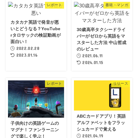
レポート
書籍・マンガ
カタカナ英語で発音が悪
いとどうなる？YouTube
30歳高卒タクシードライ
rタロサックの検証動画が
バーがゼロから英語をマ
面白い！
スターした方法 中山哲成
2022.02.28
のレビュー
2023.01.16
2021.06.11
2024.01.15
レポート
リリース
ABCカードアプリ！英語
アルファベットをフラッ
子供向けの英語ゲームの
シュカードで覚える
マグナ！ファンラーニン
2021.04.19
グで楽しく学ぶ！