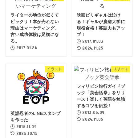
ライターの地位が低くて
映画ビリギャルは泣け
ビックリ！本が売れない
る！ギャルが慶應大学に
理由はマーケティング。
現役合格！英語力もアッ
古い成功体験は足枷にな
プ！
る。
2017.01.03
2017.01.26
2024.11.25
イラスト
リリース
フィリピン旅行ガイドブ
ック「英会話拳」をリリ
ース！楽しく英語を勉強
するコツを伝授！
2013.05.09
英語忍者のLINEスタンプ
2024.11.05
を作った
2015.11.09
2025.10.15