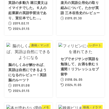
英語の多動力 堀江貴文は
楽天の英語公用化の取り
イマイチでした。６人の
組みについて。たかが英
起業家の英語学習法であ
語 三木谷浩史のレビュー
り、宣伝本でした…。
2019.01.30
2019.02.11
2024.01.15
書籍・マンガ
レポート
セブでオジサンが英語を
勉強して、お酒を飲む１
脳のしくみが解かれば、
週間！リフレッシュセブ
英語は自然にできるよう
留学
になるのレビュー！英語
2018.06.05
脳のルーツ？
2024.11.05
2019.01.08
2024.01.15
メモ
映画・ドラマ