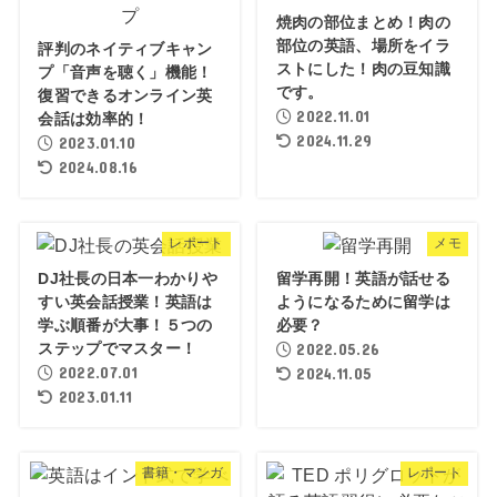
焼肉の部位まとめ！肉の
部位の英語、場所をイラ
評判のネイティブキャン
ストにした！肉の豆知識
プ「音声を聴く」機能！
です。
復習できるオンライン英
2022.11.01
会話は効率的！
2024.11.29
2023.01.10
2024.08.16
レポート
メモ
DJ社長の日本一わかりや
留学再開！英語が話せる
すい英会話授業！英語は
ようになるために留学は
学ぶ順番が大事！５つの
必要？
ステップでマスター！
2022.05.26
2022.07.01
2024.11.05
2023.01.11
書籍・マンガ
レポート