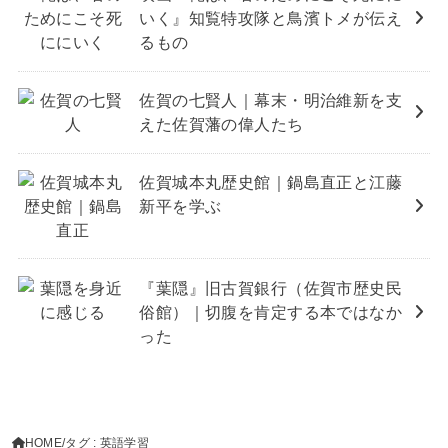
いく』知覧特攻隊と鳥濱トメが伝え
るもの
佐賀の七賢人｜幕末・明治維新を支
えた佐賀藩の偉人たち
佐賀城本丸歴史館｜鍋島直正と江藤
新平を学ぶ
『葉隠』旧古賀銀行（佐賀市歴史民
俗館）｜切腹を肯定する本ではなか
った
HOME
タグ : 英語学習