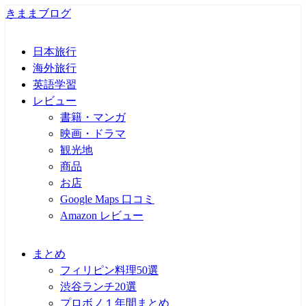
きままブログ
日本旅行
海外旅行
英語学習
レビュー
書籍・マンガ
映画・ドラマ
観光地
商品
お店
Google Maps 口コミ
Amazon レビュー
まとめ
フィリピン料理50選
渋谷ランチ20選
プロボノ１年間まとめ