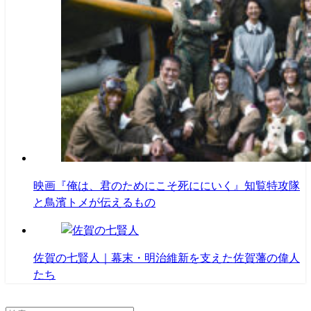
映画『俺は、君のためにこそ死ににいく』知覧特攻隊
と鳥濱トメが伝えるもの
佐賀の七賢人｜幕末・明治維新を支えた佐賀藩の偉人
たち