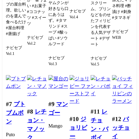
ヤムクンが
スクリー
ブの屋台料
い #お菓子
ネ料理 #酢
好きなら口
ム、プリン
理。欲しい
ナビセブ
#ココナッ
漬け #刺身
にあうは
などをのせ
のを選んで
Vol.4
ツ #スイー
#タマネギ
ず。#タマ
たフィリピ
食べるだけ
ツ
リンド #ス
ンを代表す
#屋台料理
ナビセブ
ープ #酸っ
る人気デザ
#唐揚げ
ナビセブ
WEB
ぱい #ソウ
ート #デザ
Vol.2
ルフード
ート
ナビセブ
Vol.1
ナビセブ
ナビセブ
Vol.3
Vol.5
#7
プト
#9
マン
#8
レチ
#11
レ
ブムボ
ゴー
#10
ジ
#12
バ
ョン・
チョ
ン
Mango
ョリビ
ッチョ
マノッ
ン・バ
Puto
ー
イ
ク
ボイ