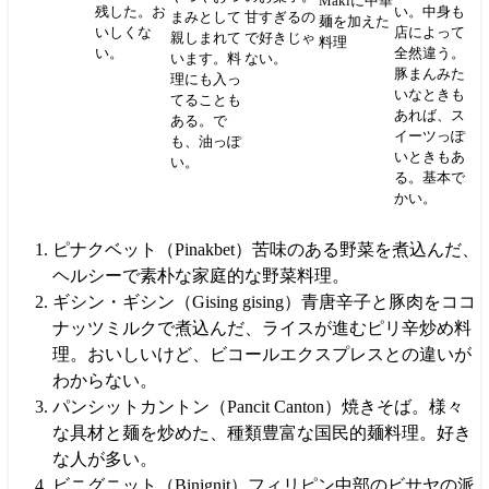
Makiに中華
残した。お
い。中身も
まみとして
甘すぎるの
麺を加えた
いしくな
店によって
親しまれて
で好きじゃ
料理
い。
全然違う。
います。料
ない。
豚まんみた
理にも入っ
いなときも
てることも
あれば、ス
ある。で
イーツっぽ
も、油っぽ
いときもあ
い。
る。基本で
かい。
ピナクベット（Pinakbet）苦味のある野菜を煮込んだ、
ヘルシーで素朴な家庭的な野菜料理。
ギシン・ギシン（Gising gising）青唐辛子と豚肉をココ
ナッツミルクで煮込んだ、ライスが進むピリ辛炒め料
理。おいしいけど、ビコールエクスプレスとの違いが
わからない。
パンシットカントン（Pancit Canton）焼きそば。様々
な具材と麺を炒めた、種類豊富な国民的麺料理。好き
な人が多い。
ビニグニット（Binignit）フィリピン中部のビサヤの派