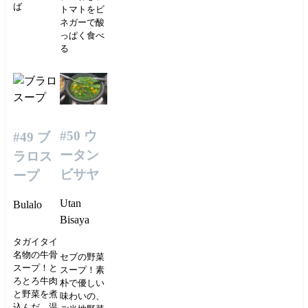
ば
トマトをビ
ネガーで酸
っぱく食べ
る
#50 ウ
#49 ブ
ータン
ラロス
ビサヤ
ープ
Utan
Bulalo
Bisaya
タガイタイ
名物の牛骨
セブの野菜
スープ！と
スープ！素
ろとろ牛肉
朴で優しい
と野菜を煮
味わいの、
込んだ、温