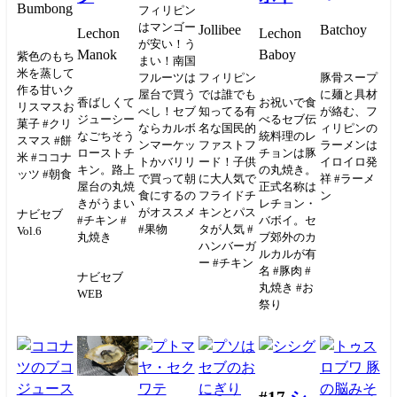
Bumbong
フィリピン
はマンゴー
Jollibee
Batchoy
Lechon
Lechon
が安い！う
Manok
Baboy
紫色のもち
まい！南国
米を蒸して
フルーツは
フィリピン
豚骨スープ
作る甘いク
屋台で買う
では誰でも
に麺と具材
香ばしくて
お祝いで食
リスマスお
べし！セブ
知ってる有
が絡む、フ
ジューシー
べるセブ伝
菓子 #クリ
ならカルボ
名な国民的
ィリピンの
なごちそう
統料理のレ
スマス #餅
ンマーケッ
ファストフ
ラーメンは
ローストチ
チョンは豚
米 #ココナ
トかバリリ
ード！子供
イロイロ発
キン。路上
の丸焼き。
ッツ #朝食
で買って朝
に大人気で
祥 #ラーメ
屋台の丸焼
正式名称は
食にするの
フライドチ
ン
きがうまい
レチョン・
がオススメ
キンとパス
ナビセブ
#チキン #
バボイ。セ
#果物
タが人気 #
Vol.6
丸焼き
ブ郊外のカ
ハンバーガ
ルカルが有
ー #チキン
名 #豚肉 #
ナビセブ
丸焼き #お
WEB
祭り