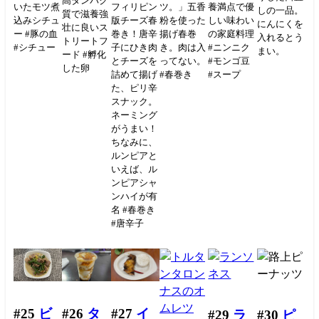
高タンパク
いたモツ煮
フィリピン
ツ。」五香
養満点で優
しの一品。
質で滋養強
込みシチュ
版チーズ春
粉を使った
しい味わい
にんにくを
壮に良いス
ー #豚の血
巻き！唐辛
揚げ春巻
の家庭料理
入れるとう
トリートフ
#シチュー
子にひき肉
き。肉は入
#ニンニク
まい。
ード #孵化
とチーズを
ってない。
#モンゴ豆
した卵
詰めて揚げ
#春巻き
#スープ
た、ピリ辛
スナック。
ネーミング
がうまい！
ちなみに、
ルンピアと
いえば、ル
ンピアシャ
ンハイが有
名 #春巻き
#唐辛子
#25
ビ
#26
タ
#27
イ
#29
ラ
#30
ピ