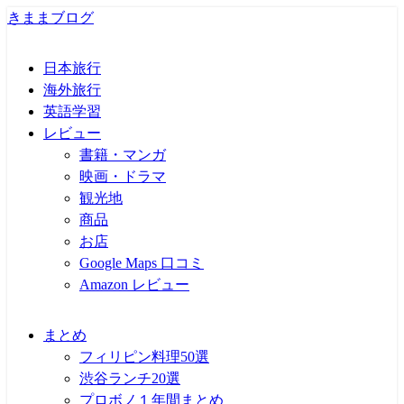
きままブログ
日本旅行
海外旅行
英語学習
レビュー
書籍・マンガ
映画・ドラマ
観光地
商品
お店
Google Maps 口コミ
Amazon レビュー
まとめ
フィリピン料理50選
渋谷ランチ20選
プロボノ１年間まとめ