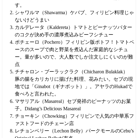
す。
シャワルマ（Shawarma）ケバブ、フィリピン料理じゃ
ないけどうまい
カルデレータ（Kaldereta）トマトとピーナッツバター
のコクが決め手の濃厚煮込みビーフシチュー
ポチェーロ（Pochero）フィリピン版ポトフ！トマトベ
ースのスープで肉と野菜を煮込んだ家庭的なシチュ
ー。量が多いので、大人数でしか注文しにくいのが難
点
チチャロン・ブーラックラク（Chicharon Bulaklak）
豚の腸をカリカリに揚げた料理、花みたい。セブの現
地では「Ginabot（ギナボット）」。アヤラのHukadで
食べろと言われた。
マサリアル（Masareal）セブ発祥のピーナッツのお菓
子。Didang’s Delicious Masareal
チョーキン（Chowking）フィリピンで人気の中華系フ
ァストフードのチェーン店
レチョンベリー（Lechon Belly）パークモールのCebu’s