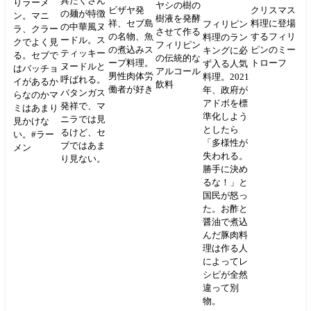
具だくさん
りラーメ
ヤシの樹の
ビザヤ発
クリスマス
の麺が特徴
ン。マニ
樹液を発酵
祥、セブ島
料理に登場
フィリピン
の中華風ヌ
ラ、クラー
させて作る
の名物、魚
するフィリ
料理のラン
ードル。ス
クでよく見
フィリピン
の煮込みス
ピンのミー
キングに必
ティッキー
る。セブで
の伝統的な
ープ料理。
トローフ
ず入る人気
ヌードルと
はバッチョ
アルコール
男性肉体労
料理。2021
呼ばれる。
イがあるか
飲料
働者が好き
年、政府が
バタンガス
らなのかマ
アドボを標
発祥で、マ
ミはあまり
準化しよう
ニラでは見
見かけな
としたら
るけど、セ
い。#ラー
「多様性が
ブではあま
メン
失われる。
り見ない。
勝手に決め
るな！」と
国民が怒っ
た。お酢と
醤油で煮込
んだ豚肉料
理は作る人
によってレ
シピが全然
違って別
物。