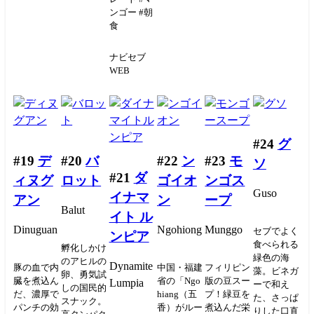
ンゴー #朝
食
ナビセブ
WEB
#24
グ
#19
デ
#20
バ
#22
ン
#23
モ
ソ
#21
ダ
ィヌグ
ロット
ゴイオ
ンゴス
Guso
イナマ
アン
ン
ープ
Balut
イト ル
Dinuguan
Ngohiong
Munggo
セブでよく
ンピア
食べられる
孵化しかけ
緑色の海
のアヒルの
Dynamite
豚の血で内
中国・福建
フィリピン
藻。ビネガ
卵、勇気試
臓を煮込ん
省の「Ngo
版の豆スー
Lumpia
ーで和え
しの国民的
だ、濃厚で
hiang（五
プ！緑豆を
た、さっぱ
スナック。
パンチの効
香）がルー
煮込んだ栄
りした口直