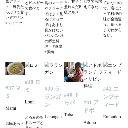
気デザー
る。甘辛く
セブでも増
とビネガー
ていないの
島のマニラ
ト。練乳た
煮込んだB
えてきた。
で食べま
で、店によ
やクラーク
っぷりで甘
級グルメ
す。
って料理の
ではよく見
い #プリン
味が全然違
るけどセブ
#スイーツ
う。食べる
ではあまり
までわから
見かけない
ない。
パンパンガ
の郷土料
理！ #豆腐
#豚肉
#38 ロ
#37 マ
#39 ラ
#42 エ
ミ
#40 ト
ミ
ランガ
ンプテ
Lomi
#41 ア
ゥバ
ン
ィード
Mami
ドボ
Tuba
Larangan
Embutido
とろみのあ
Adobo
るスープと
庶民あっさ