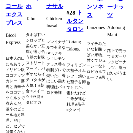
コール
ホ
ナサル
ンソネ
ーナッ
#28
ト
エクス
ス
ツ
Taho
Chicken
ルタン
プレス
Inasal
Lanzones
Adobong
タロン
Mani
タホは甘い
Bicol
シロップと
Tortang
マンイナサ
Express
ライチみた
柔らかい豆
ルで有名な
Talong
いな甘酸っ
路上で売っ
腐が溶け合
BBQチキ
ぱい果物。
てるガーリ
う朝の甘味
日本人の口
ン！レモン
甘くてジュ
ックピーナ
ストリート
にもあうフ
グラス香る
フィリピン
ーシーなト
ッツ、塩っ
フード。バ
ィリピン版
特製ダレで
の茄子オム
ロピカルフ
ぱいがうま
ギオならイ
ココナッツ
焼いた、香
レツ！焼い
ルーツ #果
い。
チゴタホが
カレー！豚
ばしい鶏肉
た茄子を卵
物
人気！ #朝
肉と唐辛子
料理はバコ
でとじた、
食 #スイー
をココナッ
ロド発祥
素朴だけど
ツ #豆腐 #
ツミルクで
ご飯が進む
タピオカ
煮込んだ、
料理 #茄子
激辛のビコ
#タマゴ
ール地方料
理。だけ
ど、セブで
は辛くない