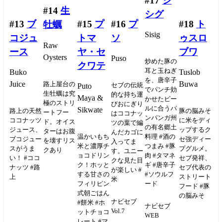
#17
シ
#14
生
シグ
#13
ブ
#15
プ
#16
プ
#18
ト
牡蠣
Sisig
コジュ
トマ
ソ
ゥスロ
Raw
ース
ヤ・セ
ブワ
Oysters
Puso
炒めた豚の
クワテ
耳と玉ねぎ
Buko
Tuslob
を、唐辛子
Juice
Buwa
路上屋台の
セブの伝統
Puto
でパンチ効
生牡蠣は究
的な持ち運
Maya &
かせたビー
極のストリ
びおにぎり
ルに合うパ
Sikwate
路上の天然
豚の脳みそ
ートフー
はココナッ
ンパンガ州
ココナッツ
に米をディ
ド。オイス
ツの葉で編
の有名郷土
ジュース、
ップするク
ターはお腹
んだカゴに
温かいもち
料理 #酒の
ブコジュー
セ強ディー
を壊すリス
入ってま
米と濃厚チ
つまみ #豚
スがうま
プグルメ。
クあり
す。ユニー
ョコドリン
肉 #タマネ
い！ #ココ
セブ発祥、
クな見た目
ク！ホッと
ギ #唐辛子
ナッツ #路
セブ代表の
が楽しい #
する甘さの
#ソウルフ
上
ストリート
米
フィリピン
ード
フード #豚
式朝ごはん
の脳みそ
ナビセブ
#餅米 #ホ
ナビセブ
Vol.7
ットチョコ
WEB
レート #マ