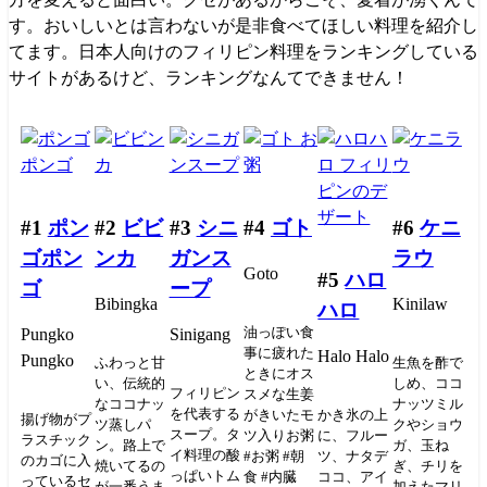
す。おいしいとは言わないが是非食べてほしい料理を紹介し
てます。日本人向けのフィリピン料理をランキングしている
サイトがあるけど、ランキングなんてできません！
#1
ポン
#2
ビビ
#3
シニ
#4
ゴト
#6
ケニ
ゴポン
ンカ
ガンス
ラウ
Goto
#5
ハロ
ゴ
ープ
Bibingka
Kinilaw
ハロ
油っぽい食
Pungko
Sinigang
事に疲れた
Halo Halo
Pungko
ふわっと甘
生魚を酢で
ときにオス
い、伝統的
しめ、ココ
フィリピン
スメな生姜
なココナッ
ナッツミル
を代表する
がきいたモ
かき氷の上
揚げ物がプ
ツ蒸しパ
クやショウ
スープ。タ
ツ入りお粥
に、フルー
ラスチック
ン。路上で
ガ、玉ね
イ料理の酸
#お粥 #朝
ツ、ナタデ
のカゴに入
焼いてるの
ぎ、チリを
っぱいトム
食 #内臓
ココ、アイ
っているセ
が一番うま
加えたマリ