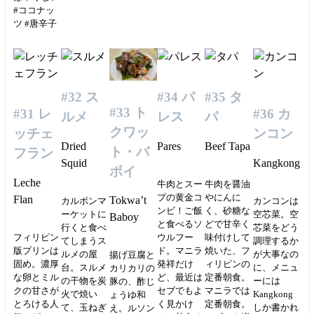
#ココナッ
ツ #唐辛子
#32 ス
#34 パ
#35 タ
#33 ト
#31 レ
#36 カ
ルメ
レス
パ
クワッ
ッチェ
ンコン
Dried
Pares
Beef Tapa
ト・バ
フラン
Squid
Kangkong
ボイ
Leche
牛肉とスー
牛肉を醤油
プの黄金コ
やにんに
Flan
Tokwa’t
カルボンマ
カンコンは
ンビ！ご飯
く、砂糖な
ーケットに
空芯菜。空
Baboy
と食べるソ
どで甘辛く
行くと食べ
芯菜をどう
フィリピン
ウルフー
味付けして
てしまうス
調理するか
版プリンは
ド。マニラ
焼いた、フ
ルメの屋
が大事なの
揚げ豆腐と
固め。濃厚
発祥だけ
ィリピンの
台。スルメ
に、メニュ
カリカリの
な卵とミル
ど、最近は
定番朝食。
の干物を炭
ーには
豚の、酢じ
クの甘さが
セブでもよ
マニラでは
火で焼い
Kangkong
ょうゆ和
とろける人
く見かけ
定番朝食。
て、玉ねぎ
しか書かれ
え。ルソン