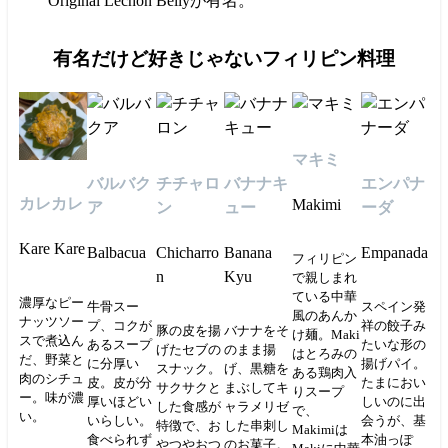
Original Lechon Bellyが有名。
有名だけど好きじゃないフィリピン料理
マキミ
バルバク
チチャロ
バナナキ
エンパナ
カレカレ
Makimi
ア
ン
ュー
ーダ
Kare Kare
Balbacua
Chicharro
Banana
Empanada
フィリピン
n
Kyu
で親しまれ
ている中華
濃厚なピー
牛骨スー
スペイン発
風のあんか
ナッツソー
プ、コクが
祥の餃子み
豚の皮を揚
バナナをそ
け麺。Maki
スで煮込ん
あるスープ
たいな形の
げたセブの
のまま揚
はとろみの
だ、野菜と
に分厚い
揚げパイ。
スナック。
げ、黒糖を
ある鶏肉入
肉のシチュ
皮。皮が分
たまにおい
サクサクと
まぶしてキ
りスープ
ー。味が濃
厚いほどい
しいのに出
した食感が
ャラメリゼ
で、
い。
いらしい。
会うが、基
特徴で、お
した串刺し
Makimiは
食べられず
本油っぽ
やつやおつ
のお菓子。