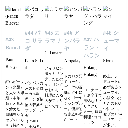
#44 パ
#45 カ
#46 ア
#48 シ
#43
#47 ハ
コ サラ
ラマリ
ンパラ
ューマ
Bam-I
ラン・
ダ
ヤ
イ
Calamares
ハラン
Pancit
Pako Sala
Ampalaya
Siomai
Bisaya
d
Halang
フィリピン
風イカリン
Halang
タガログ語
路上、フー
グ。ただの
でゴーヤ。
ドコートに
細いビーフ
パンパンガ
イカリング
ゴーヤの苦
必ずあるシ
ン（米麺）
州の有名ロ
がおいしい
ココナッツ
味がクセに
ューマイ。
と太めの卵
ーカル料
料理に入る
と唐辛子で
なるゴーヤ
小腹空いた
麺（中華
理、シダ植
のがフィリ
煮込む！ピ
チャンプル
ときのおや
麺）と具材
物の若葉の
ピンです。
リ辛クリー
ー。健康的
つにいい。
を炒めた、
サラダ、シ
ミーな鶏肉
な家庭料理
セブのTISA
風味豊かな
ダ
料理 #ココ
#ゴーヤ
エリアに店
セブのごち
（PAKO）
ナッツ
が多い。
そう焼きそ
、玉ねぎ、