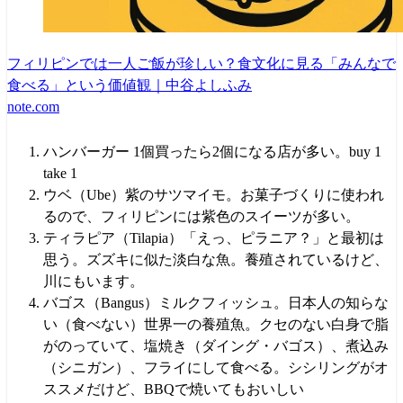
フィリピンでは一人ご飯が珍しい？食文化に見る「みんなで
食べる」という価値観｜中谷よしふみ
note.com
ハンバーガー 1個買ったら2個になる店が多い。buy 1
take 1
ウベ（Ube）紫のサツマイモ。お菓子づくりに使われ
るので、フィリピンには紫色のスイーツが多い。
ティラピア（Tilapia）「えっ、ピラニア？」と最初は
思う。ズズキに似た淡白な魚。養殖されているけど、
川にもいます。
バゴス（Bangus）ミルクフィッシュ。日本人の知らな
い（食べない）世界一の養殖魚。クセのない白身で脂
がのっていて、塩焼き（ダイング・バゴス）、煮込み
（シニガン）、フライにして食べる。シシリングがオ
ススメだけど、BBQで焼いてもおいしい