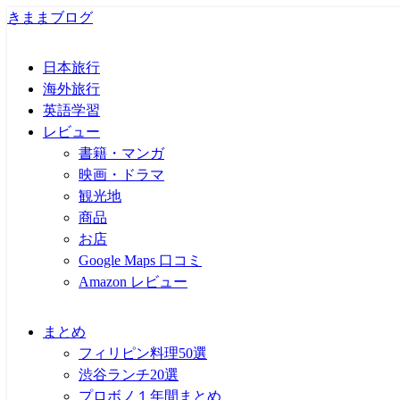
きままブログ
日本旅行
海外旅行
英語学習
レビュー
書籍・マンガ
映画・ドラマ
観光地
商品
お店
Google Maps 口コミ
Amazon レビュー
まとめ
フィリピン料理50選
渋谷ランチ20選
プロボノ１年間まとめ