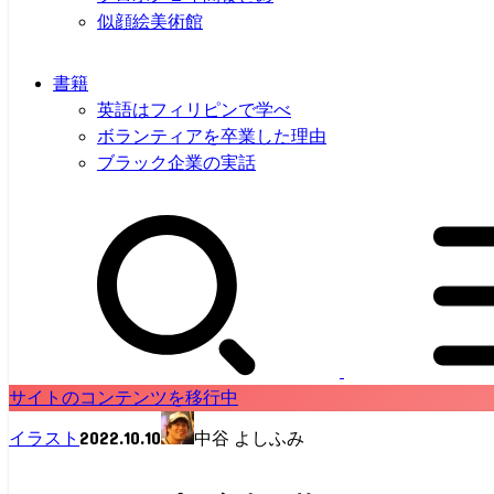
似顔絵美術館
書籍
英語はフィリピンで学べ
ボランティアを卒業した理由
ブラック企業の実話
サイトのコンテンツを移行中
2022.10.10
イラスト
中谷 よしふみ