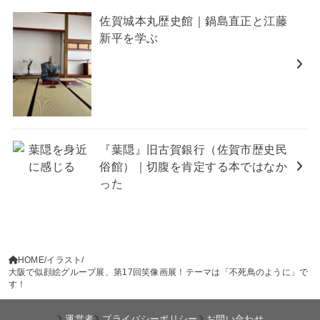
佐賀城本丸歴史館｜鍋島直正と江藤
新平を学ぶ
『葉隠』旧古賀銀行（佐賀市歴史民
俗館）｜切腹を肯定する本ではなか
った
HOME
イラスト
大阪で似顔絵グループ展、第17回笑像画展！テーマは「不死鳥のように」で
す！
運営者
プライバシーポリシー
お問い合わせ