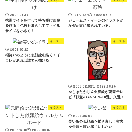
2004.03.30
1997.11.24
2022.08.12
携帯サイトを作って待ち受け画像
ジェームスディーンのイラストが
を作る！色数を減らしてファイル
なぜか家に飾られている。
サイズを小さく！
イラスト
イラスト
2002.03.23
福笑いのように似顔絵を描く！イ
ラレがあれば誰でも描ける
2006.02.02
2022.08.26
やしきたかじん似顔絵が読売テレ
ビ「顔宣-GANSEN-10選」入選！
イラスト
イラスト
2005.05.08
笑い飯の似顔絵を描き直し！哲夫
を金属っぽい感じにしたい
2006.12.10
2022.08.16