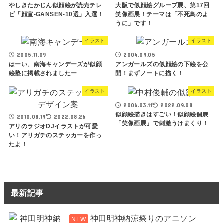
やしきたかじん似顔絵が読売テレ
大阪で似顔絵グループ展、第17回
ビ「顔宣-GANSEN-10選」入選！
笑像画展！テーマは「不死鳥のよ
うに」です！
イラスト
イラスト
2005.11.09
2004.09.05
はーい、南海キャンデーズが似顔
アンガールズの似顔絵の下絵を公
絵塾に掲載されましたー
開！まずノートに描く！
イラスト
イラスト
2006.03.11
2022.09.08
似顔絵描きはすごい！似顔絵個展
2010.08.19
2022.08.26
「笑像画展」で刺激うけまくり！
アリのラジオDJイラストが可愛
い！アリガチのステッカーを作っ
たよ！
最新記事
神田明神納涼祭りのアニソン