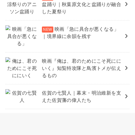
盆踊り｜秋葉原文化と盆踊りが融合
した夏祭り
映画「急に具合が悪くなる」
｜境界線に余韻を残す
映画『俺は、君のためにこそ死にに
いく』知覧特攻隊と鳥濱トメが伝え
るもの
佐賀の七賢人｜幕末・明治維新を支
えた佐賀藩の偉人たち
佐賀城本丸歴史館｜鍋島直正と江藤
新平を学ぶ