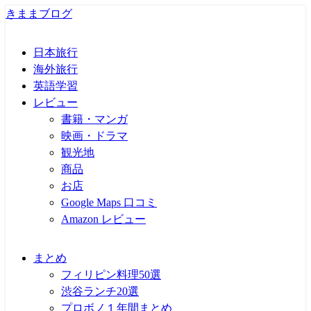
きままブログ
日本旅行
海外旅行
英語学習
レビュー
書籍・マンガ
映画・ドラマ
観光地
商品
お店
Google Maps 口コミ
Amazon レビュー
まとめ
フィリピン料理50選
渋谷ランチ20選
プロボノ１年間まとめ