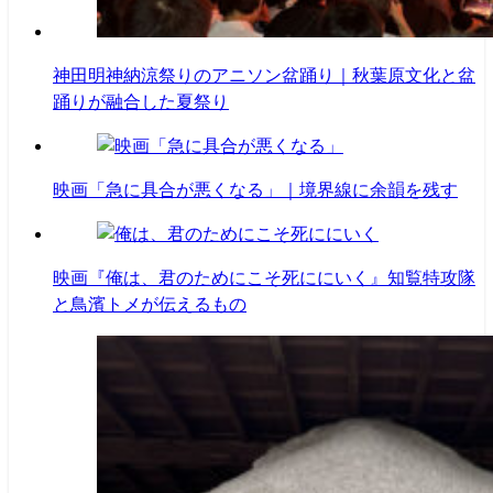
神田明神納涼祭りのアニソン盆踊り｜秋葉原文化と盆
踊りが融合した夏祭り
映画「急に具合が悪くなる」｜境界線に余韻を残す
映画『俺は、君のためにこそ死ににいく』知覧特攻隊
と鳥濱トメが伝えるもの