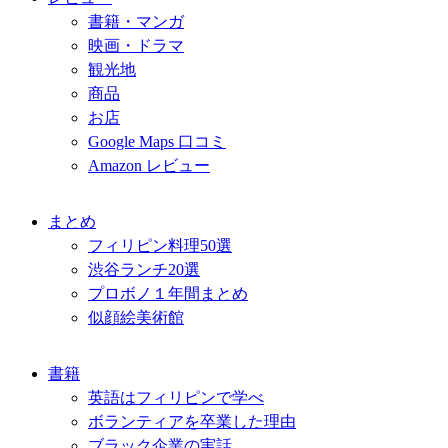
書籍・マンガ
映画・ドラマ
観光地
商品
お店
Google Maps 口コミ
Amazon レビュー
まとめ
フィリピン料理50選
渋谷ランチ20選
プロボノ１年間まとめ
似顔絵美術館
書籍
英語はフィリピンで学べ
ボランティアを卒業した理由
ブラック企業の実話