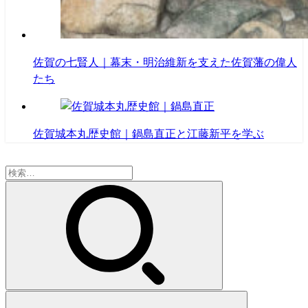
佐賀の七賢人｜幕末・明治維新を支えた佐賀藩の偉人
たち
佐賀城本丸歴史館｜鍋島直正と江藤新平を学ぶ
検
索: