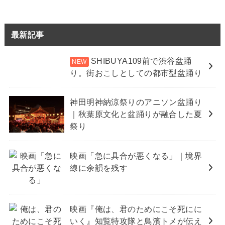
最新記事
SHIBUYA109前で渋谷盆踊
り。街おこしとしての都市型盆踊り
神田明神納涼祭りのアニソン盆踊り
｜秋葉原文化と盆踊りが融合した夏
祭り
映画「急に具合が悪くなる」｜境界
線に余韻を残す
映画『俺は、君のためにこそ死にに
いく』知覧特攻隊と鳥濱トメが伝え