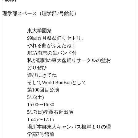
理学部スペース（理学部7号館前）
東大学園祭
99回五月祭盆踊りセトリ。
やれる曲がふえたね！
JICA有志の生バンド付
私が顧問の東大盆踊りサークルの盆お
どりぜひ
遊びにきてね
そしてWorld BonBonとして
第100回目公演
5/16(土)
15:00〜16:30
5/17(日)孝藤右近出演
15:45〜17:15
場所本郷東大キャンパス根岸よりの理
学部7号館前