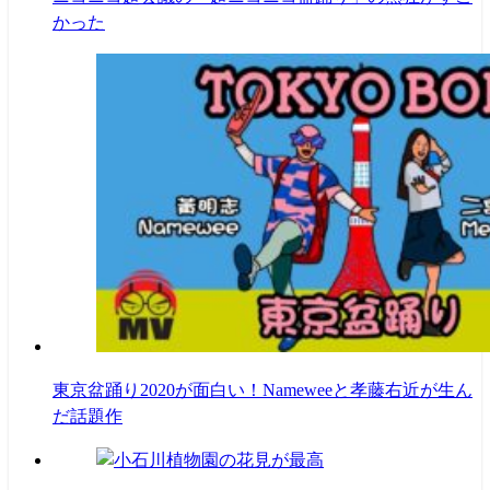
かった
東京盆踊り2020が面白い！Nameweeと孝藤右近が生ん
だ話題作