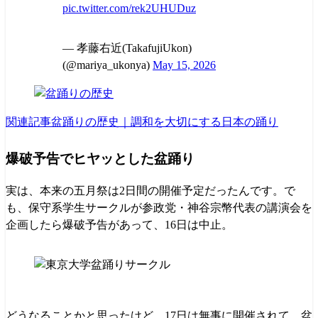
pic.twitter.com/rek2UHUDuz
— 孝藤右近(TakafujiUkon)
(@mariya_ukonya)
May 15, 2026
関連記事
盆踊りの歴史｜調和を大切にする日本の踊り
爆破予告でヒヤッとした盆踊り
実は、本来の五月祭は2日間の開催予定だったんです。で
も、保守系学生サークルが参政党・神谷宗幣代表の講演会を
企画したら爆破予告があって、16日は中止。
どうなることかと思ったけど、17日は無事に開催されて、盆