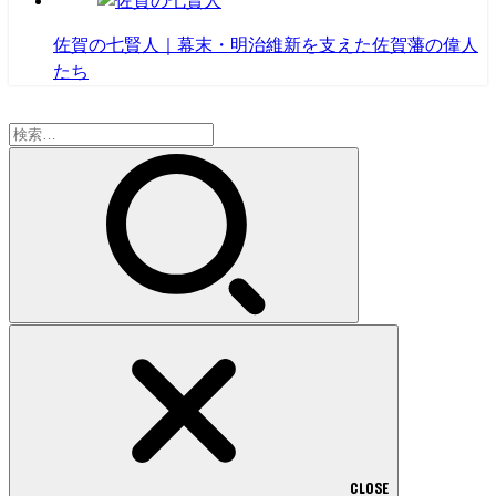
佐賀の七賢人｜幕末・明治維新を支えた佐賀藩の偉人
たち
検
索:
CLOSE