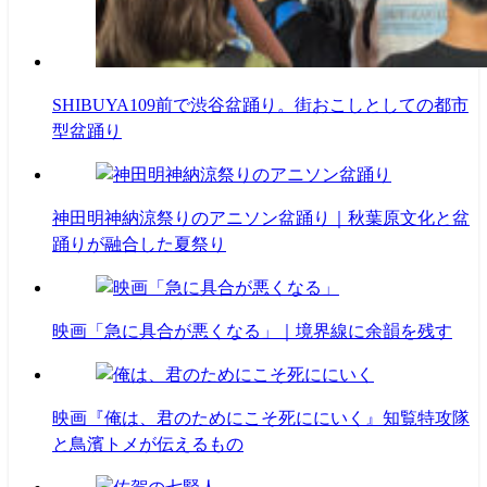
SHIBUYA109前で渋谷盆踊り。街おこしとしての都市
型盆踊り
神田明神納涼祭りのアニソン盆踊り｜秋葉原文化と盆
踊りが融合した夏祭り
映画「急に具合が悪くなる」｜境界線に余韻を残す
映画『俺は、君のためにこそ死ににいく』知覧特攻隊
と鳥濱トメが伝えるもの