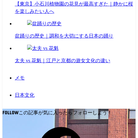
【東京】小石川植物園の花見が最高すぎた｜静かに桜
を楽しみたい人へ
盆踊りの歴史｜調和を大切にする日本の踊り
太夫 vs 花魁｜江戸と京都の遊女文化の違い
メモ
日本文化
FOLLOW