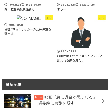
1997.11.26
2022.04.30
2004.03.18
2022.04.16
岡田監督続投異議あり
すぃー
メモ
メモ
2002.02.11
目標62kg！サッカーのため体重を
落とす！
2004.09.26
お前が部下だと正直しんどい！と
言われる夢を見た。
最新記事
映画「急に具合が悪くなる」
｜境界線に余韻を残す