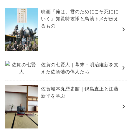
映画『俺は、君のためにこそ死にに
いく』知覧特攻隊と鳥濱トメが伝え
るもの
佐賀の七賢人｜幕末・明治維新を支
えた佐賀藩の偉人たち
佐賀城本丸歴史館｜鍋島直正と江藤
新平を学ぶ