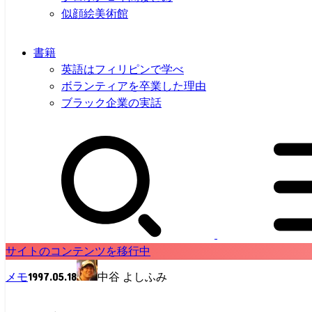
似顔絵美術館
書籍
英語はフィリピンで学べ
ボランティアを卒業した理由
ブラック企業の実話
サイトのコンテンツを移行中
1997.05.18
メモ
中谷 よしふみ