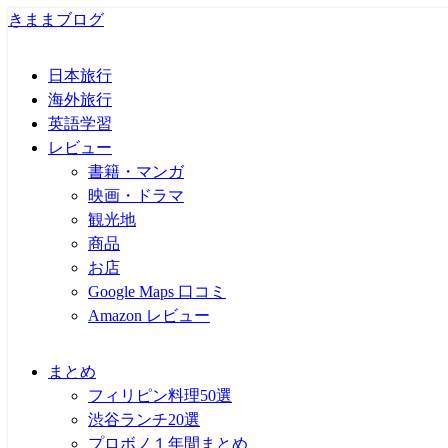
きままブログ
日本旅行
海外旅行
英語学習
レビュー
書籍・マンガ
映画・ドラマ
観光地
商品
お店
Google Maps 口コミ
Amazon レビュー
まとめ
フィリピン料理50選
渋谷ランチ20選
プロボノ１年間まとめ