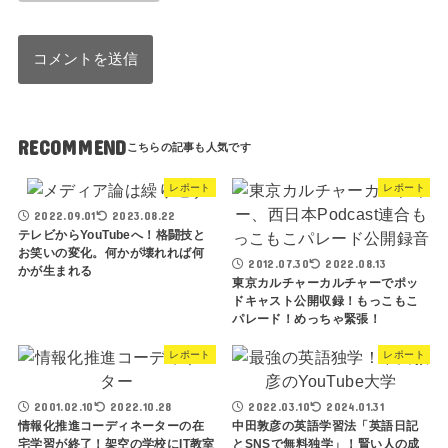
RECOMMEND
レポート
レポート
2022.09.01
2023.08.22
テレビからYouTubeへ！格闘技と
お笑いの変化。何かが壊れれば何
2012.07.30
2022.08.13
かが生まれる
東京カルチャーカルチャーでポッ
ドキャスト公開収録！もっこもこ
パレード！めっちゃ緊張！
レポート
レポート
2001.02.10
2022.10.28
2022.03.10
2024.01.31
情報化推進コーディネーターの在
中田敦彦の英語学習法「英語日記
宅学習が終了！架空の学校にIT教室
とSNSで無料独学」！賢い人の成