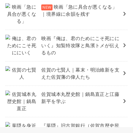
映画「急に具合が悪くなる」
｜境界線に余韻を残す
映画『俺は、君のためにこそ死にに
いく』知覧特攻隊と鳥濱トメが伝え
るもの
佐賀の七賢人｜幕末・明治維新を支
えた佐賀藩の偉人たち
佐賀城本丸歴史館｜鍋島直正と江藤
新平を学ぶ
『葉隠』旧古賀銀行（佐賀市歴史民
俗館）｜切腹を肯定する本ではなか