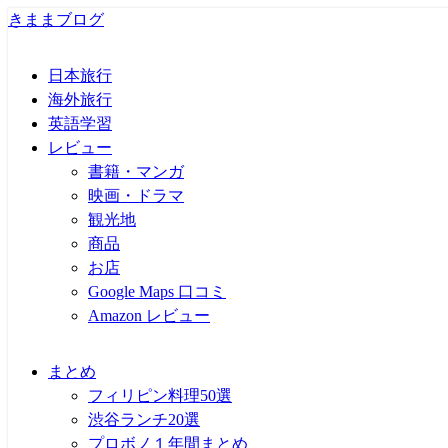
きままブログ
日本旅行
海外旅行
英語学習
レビュー
書籍・マンガ
映画・ドラマ
観光地
商品
お店
Google Maps 口コミ
Amazon レビュー
まとめ
フィリピン料理50選
渋谷ランチ20選
プロボノ１年間まとめ