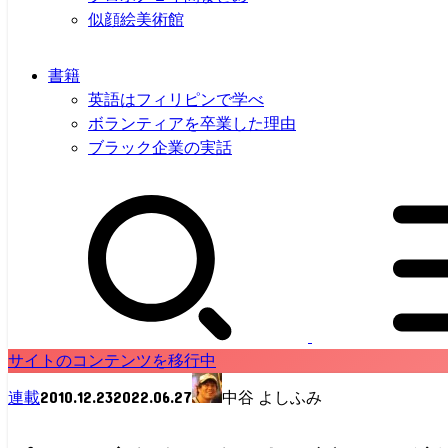
似顔絵美術館
書籍
英語はフィリピンで学べ
ボランティアを卒業した理由
ブラック企業の実話
サイトのコンテンツを移行中
2010.12.23
2022.06.27
連載
中谷 よしふみ