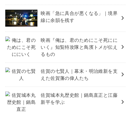
映画「急に具合が悪くなる」｜境界
線に余韻を残す
映画『俺は、君のためにこそ死にに
いく』知覧特攻隊と鳥濱トメが伝え
るもの
佐賀の七賢人｜幕末・明治維新を支
えた佐賀藩の偉人たち
佐賀城本丸歴史館｜鍋島直正と江藤
新平を学ぶ