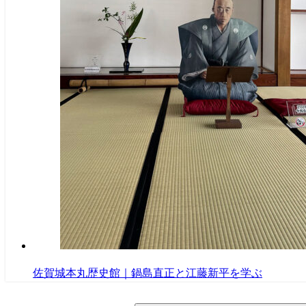
佐賀城本丸歴史館｜鍋島直正と江藤新平を学ぶ