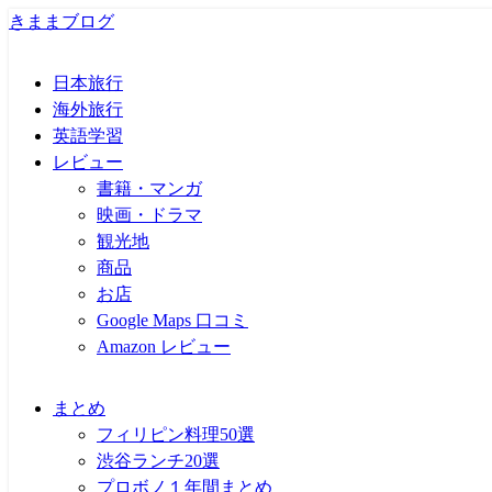
きままブログ
日本旅行
海外旅行
英語学習
レビュー
書籍・マンガ
映画・ドラマ
観光地
商品
お店
Google Maps 口コミ
Amazon レビュー
まとめ
フィリピン料理50選
渋谷ランチ20選
プロボノ１年間まとめ