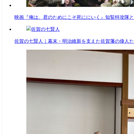
映画『俺は、君のためにこそ死ににいく』知覧特攻隊と
佐賀の七賢人｜幕末・明治維新を支えた佐賀藩の偉人た