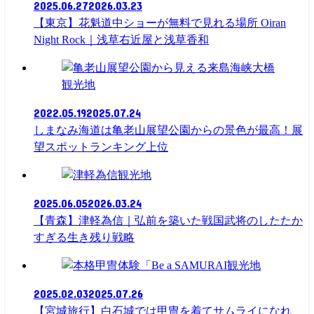
2025.06.27
2026.03.23
【東京】花魁道中ショーが無料で見れる場所 Oiran
Night Rock｜浅草右近屋と浅草香和
観光地
2022.05.19
2025.07.24
しまなみ海道は亀老山展望公園からの景色が最高！展
望スポットランキング上位
観光地
2025.06.05
2026.03.24
【青森】津軽為信｜弘前を築いた戦国武将のしたたか
すぎる生き残り戦略
観光地
2025.02.03
2025.07.26
【宮城旅行】白石城では甲冑を着てサムライになれ