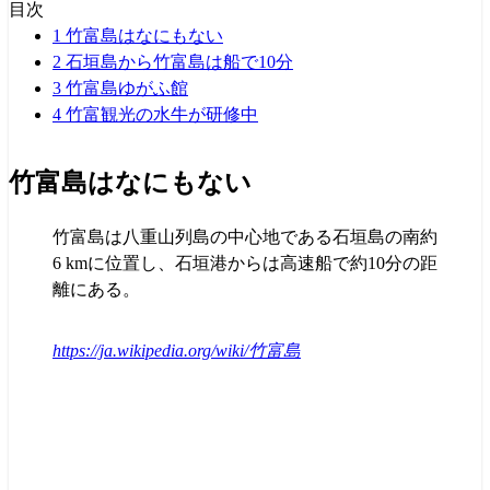
目次
1
竹富島はなにもない
2
石垣島から竹富島は船で10分
3
竹富島ゆがふ館
4
竹富観光の水牛が研修中
竹富島はなにもない
竹富島は八重山列島の中心地である石垣島の南約
6 kmに位置し、石垣港からは高速船で約10分の距
離にある。
https://ja.wikipedia.org/wiki/竹富島