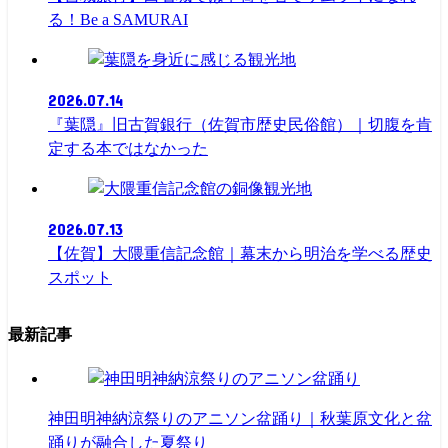
る！Be a SAMURAI
観光地
2026.07.14
『葉隠』旧古賀銀行（佐賀市歴史民俗館）｜切腹を肯
定する本ではなかった
観光地
2026.07.13
【佐賀】大隈重信記念館｜幕末から明治を学べる歴史
スポット
最新記事
神田明神納涼祭りのアニソン盆踊り｜秋葉原文化と盆
踊りが融合した夏祭り