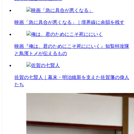
映画「急に具合が悪くなる」｜境界線に余韻を残す
映画『俺は、君のためにこそ死ににいく』知覧特攻隊
と鳥濱トメが伝えるもの
佐賀の七賢人｜幕末・明治維新を支えた佐賀藩の偉人
たち