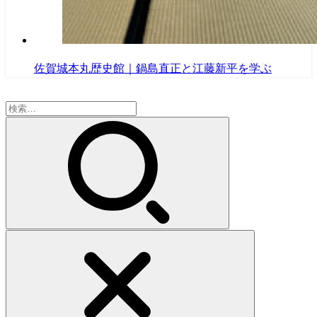
佐賀城本丸歴史館｜鍋島直正と江藤新平を学ぶ
検
索: