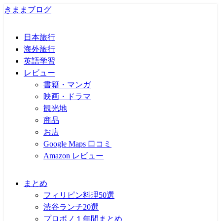
きままブログ
日本旅行
海外旅行
英語学習
レビュー
書籍・マンガ
映画・ドラマ
観光地
商品
お店
Google Maps 口コミ
Amazon レビュー
まとめ
フィリピン料理50選
渋谷ランチ20選
プロボノ１年間まとめ