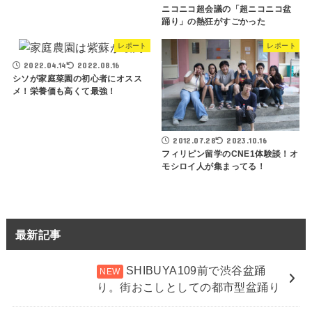
ニコニコ超会議の「超ニコニコ盆
踊り」の熱狂がすごかった
レポート
レポート
2022.04.14
2022.08.16
シソが家庭菜園の初心者にオスス
メ！栄養価も高くて最強！
2012.07.28
2023.10.16
フィリピン留学のCNE1体験談！オ
モシロイ人が集まってる！
最新記事
SHIBUYA109前で渋谷盆踊
り。街おこしとしての都市型盆踊り