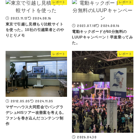
レポート
レポート
2023.11.13
2024.08.16
東京で引越し見積もり比較サイト
2023.07.18
2024.08.16
を使った。10社の引越業者とのや
電動キックボードが60分無料の
りとりメモ
LUUPキャンペーン！早速乗ってみ
た。
レポート
レポート
2012.05.05
2024.11.05
マザーハウス大同窓会でバングラ
デシュHISツアー改善案を考える。
ファンを巻き込んだコンテンツ制
作
2026.04.30