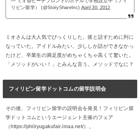
— ミオ@ビーチフロントのホテルで学校設立中（フィ
リピン留学） (@StoryShareInc)
April 30, 2012
ミオさんは大人気でびっくりした。彼と話すために列に
なっていた。アイドルみたい。少ししか話ができなかっ
たけど、卒業生の満足度がめちゃくちゃ高くて驚いた。
「メソッドがいい！」とみんな言う。メソッドでなに？
フィリピン留学ドットコムの留学説明会
その後、フィリピン留学の説明会を発見！フィリピン留
学ドットコムというエージェント主催のフェア
（https://philryugakufair.iinaa.net/）。