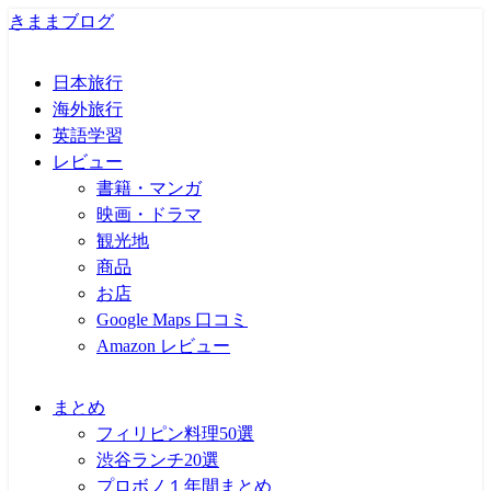
きままブログ
日本旅行
海外旅行
英語学習
レビュー
書籍・マンガ
映画・ドラマ
観光地
商品
お店
Google Maps 口コミ
Amazon レビュー
まとめ
フィリピン料理50選
渋谷ランチ20選
プロボノ１年間まとめ