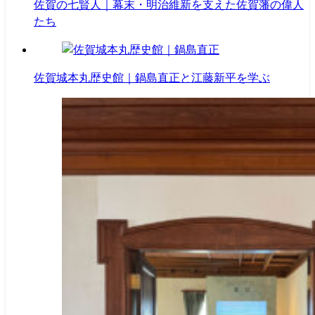
佐賀の七賢人｜幕末・明治維新を支えた佐賀藩の偉人
たち
佐賀城本丸歴史館｜鍋島直正と江藤新平を学ぶ