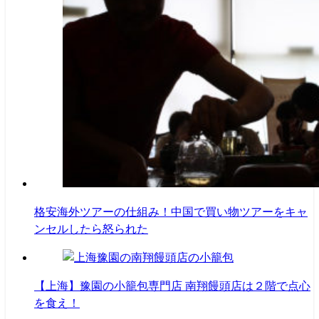
格安海外ツアーの仕組み！中国で買い物ツアーをキャ
ンセルしたら怒られた
【上海】豫園の小籠包専門店 南翔饅頭店は２階で点心
を食え！