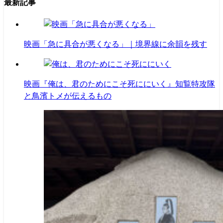
最新記事
映画「急に具合が悪くなる」｜境界線に余韻を残す
映画『俺は、君のためにこそ死ににいく』知覧特攻隊
と鳥濱トメが伝えるもの