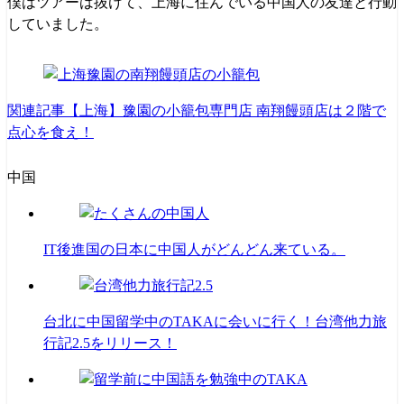
僕はツアーは抜けて、上海に住んでいる中国人の友達と行動
していました。
関連記事
【上海】豫園の小籠包専門店 南翔饅頭店は２階で
点心を食え！
中国
IT後進国の日本に中国人がどんどん来ている。
台北に中国留学中のTAKAに会いに行く！台湾他力旅
行記2.5をリリース！