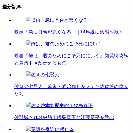
最新記事
映画「急に具合が悪くなる」｜境界線に余韻を残す
映画『俺は、君のためにこそ死ににいく』知覧特攻隊
と鳥濱トメが伝えるもの
佐賀の七賢人｜幕末・明治維新を支えた佐賀藩の偉人
たち
佐賀城本丸歴史館｜鍋島直正と江藤新平を学ぶ