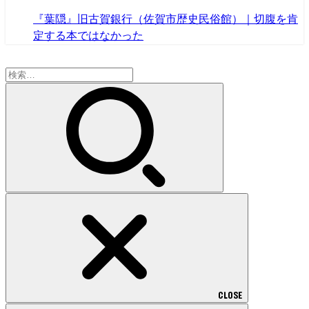
『葉隠』旧古賀銀行（佐賀市歴史民俗館）｜切腹を肯
定する本ではなかった
検
索:
CLOSE