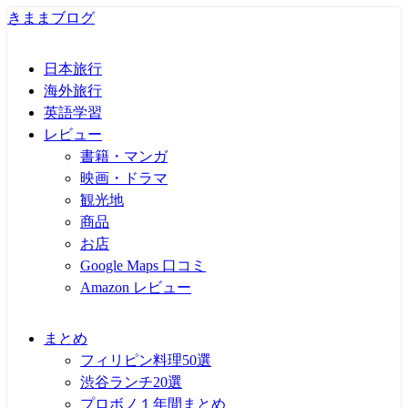
きままブログ
日本旅行
海外旅行
英語学習
レビュー
書籍・マンガ
映画・ドラマ
観光地
商品
お店
Google Maps 口コミ
Amazon レビュー
まとめ
フィリピン料理50選
渋谷ランチ20選
プロボノ１年間まとめ