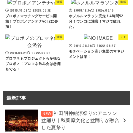
連載
連載
2010.10.02
2025.06.12
2008.12.14
2024.08.16
プロボノマッチングサービス開
ホノルルマラソン完走！4時間52
始！プロボノアンテナvol.2に参
分！ウンコに注意！マジで疲れ
加！
た。
連載
メモ
2010.08.26
2022.06.27
モチベーション高い集団のマネジ
2011.04.21
2022.09.02
メントは楽！
プロマネもプロジェクトも多様な
プロボノ！プロマネ飲み会は愚痴
もでる！
最新記事
神田明神納涼祭りのアニソン
盆踊り｜秋葉原文化と盆踊りが融合
した夏祭り