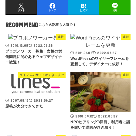
ポスト
シェア
はてブ
送る
RECOMMEND
連載
連載
2010.12.05
2022.06.28
プロボノワーカー募集！女性の労
2011.01.08
2022.06.27
働問題に関心あるウェブデザイナ
WordPressのワイヤーフレームを
ー歓迎！
更新して、デザイナーに依頼！
ラインズのサイトができるまで
連載
2007.08.15
2022.06.27
原稿が大分できてきた
2010.09.12
2022.06.27
NPOヒアリング3回目。利用者に話
を聞いて課題が浮き彫り！