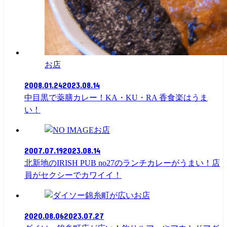
お店
2008.01.24
2023.08.14
中目黒で薬膳カレー！KA・KU・RA 香食楽はうま
い！
お店
2007.07.19
2023.08.14
北新地のIRISH PUB no27のランチカレーがうまい！店
員がセクシーでカワイイ！
お店
2020.08.06
2023.07.27