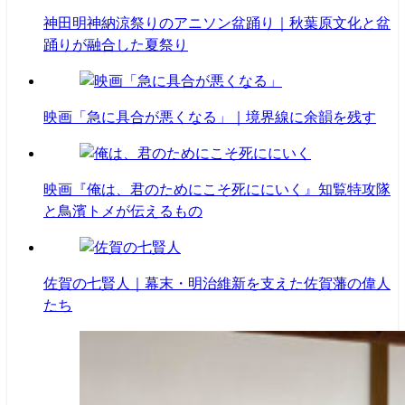
神田明神納涼祭りのアニソン盆踊り｜秋葉原文化と盆
踊りが融合した夏祭り
映画「急に具合が悪くなる」｜境界線に余韻を残す
映画『俺は、君のためにこそ死ににいく』知覧特攻隊
と鳥濱トメが伝えるもの
佐賀の七賢人｜幕末・明治維新を支えた佐賀藩の偉人
たち