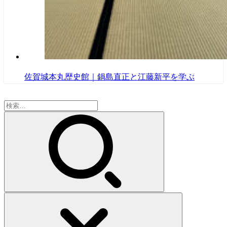
佐賀城本丸歴史館｜鍋島直正と江藤新平を学ぶ
検
索: