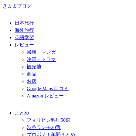
きままブログ
日本旅行
海外旅行
英語学習
レビュー
書籍・マンガ
映画・ドラマ
観光地
商品
お店
Google Maps 口コミ
Amazon レビュー
まとめ
フィリピン料理50選
渋谷ランチ20選
プロボノ１年間まとめ