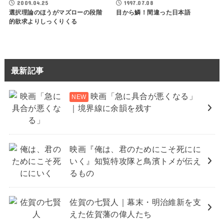
2009.04.25
1997.07.08
選択理論のほうがマズローの段階
目から鱗！間違った日本語
的欲求よりしっくりくる
最新記事
映画「急に具合が悪くなる」
｜境界線に余韻を残す
映画『俺は、君のためにこそ死にに
いく』知覧特攻隊と鳥濱トメが伝え
るもの
佐賀の七賢人｜幕末・明治維新を支
えた佐賀藩の偉人たち