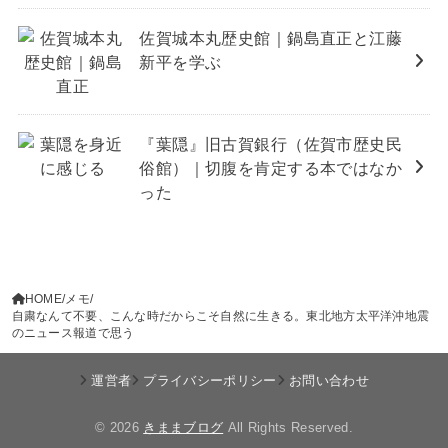
佐賀城本丸歴史館｜鍋島直正と江藤
新平を学ぶ
『葉隠』旧古賀銀行（佐賀市歴史民
俗館）｜切腹を肯定する本ではなか
った
HOME
メモ
自粛なんて不要、こんな時だからこそ自然に生きる。東北地方太平洋沖地震
のニュース報道で思う
運営者
プライバシーポリシー
お問い合わせ
© 2026
きままブログ
All Rights Reserved.