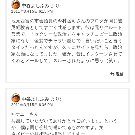
中谷よしふみ
より:
2011年3月15日 6:15 PM
地元西宮の市会議員の今村岳司さんのブログが同じ被
災経験者としてすごく共感します。彼は元リクルート
営業で、「セクシーな政治」をキャッチコピーに政治
家になり、金髪でチャラい感じで、言いたいこと言う
タイプだったんですが、久々にサイトを見たら、政治
家な顔になってました。確か、昔にインターンさせて
くれとメールして、スルーされたように思う（笑）。
返信
中谷よしふみ
より:
2011年3月15日 6:36 PM
> ケニーさん
共感していただいてありがとうございます。という
か、僕は同じ会社で働いてるものですよ。笑
ネイビーの技術系の担当してますー