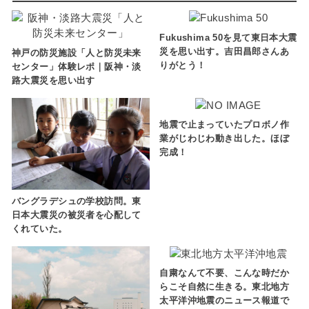
Fukushima 50を見て東日本大震
災を思い出す。吉田昌郎さんあ
神戸の防災施設「人と防災未来
りがとう！
センター」体験レポ｜阪神・淡
路大震災を思い出す
地震で止まっていたプロボノ作
業がじわじわ動き出した。ほぼ
完成！
バングラデシュの学校訪問。東
日本大震災の被災者を心配して
くれていた。
自粛なんて不要、こんな時だか
らこそ自然に生きる。東北地方
太平洋沖地震のニュース報道で