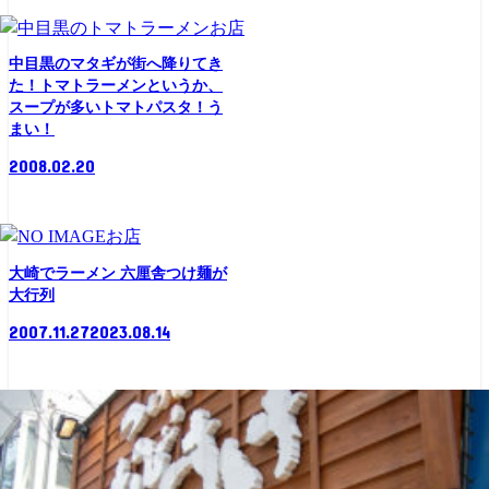
お店
中目黒のマタギが街へ降りてき
た！トマトラーメンというか、
スープが多いトマトパスタ！う
まい！
2008.02.20
お店
大崎でラーメン 六厘舎つけ麺が
大行列
2007.11.27
2023.08.14