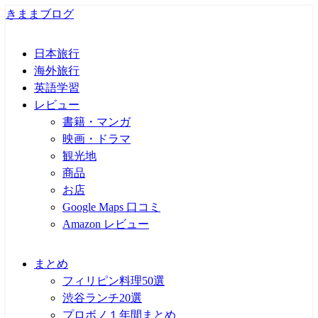
きままブログ
日本旅行
海外旅行
英語学習
レビュー
書籍・マンガ
映画・ドラマ
観光地
商品
お店
Google Maps 口コミ
Amazon レビュー
まとめ
フィリピン料理50選
渋谷ランチ20選
プロボノ１年間まとめ