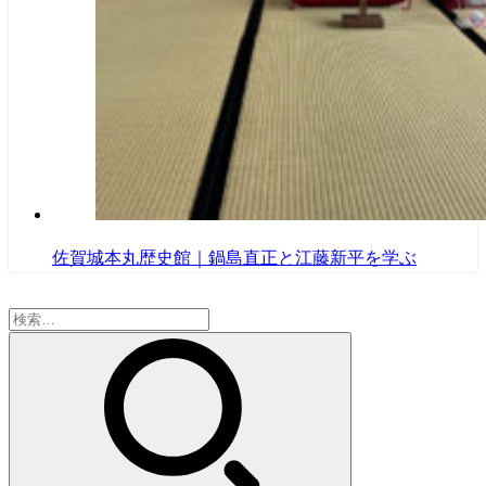
佐賀城本丸歴史館｜鍋島直正と江藤新平を学ぶ
検
索: