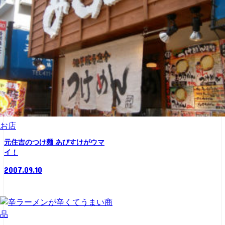
お店
元住吉のつけ麺 あびすけがウマ
イ！
2007.09.10
商
品