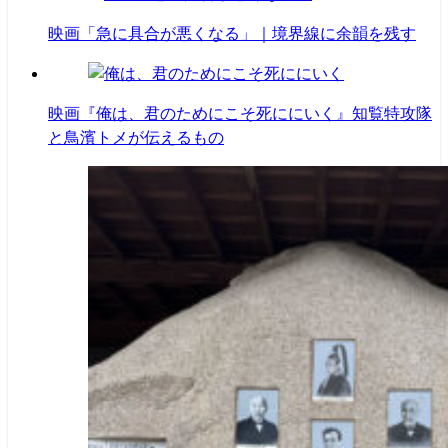
映画「急に具合が悪くなる」｜境界線に余韻を残す
映画『俺は、君のためにこそ死ににいく』知覧特攻隊
と鳥濱トメが伝えるもの