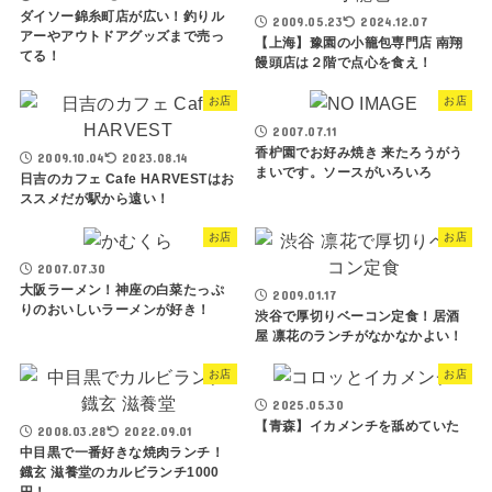
ダイソー錦糸町店が広い！釣りル
2009.05.23
2024.12.07
アーやアウトドアグッズまで売っ
【上海】豫園の小籠包専門店 南翔
てる！
饅頭店は２階で点心を食え！
お店
お店
2007.07.11
香枦園でお好み焼き 来たろうがう
2009.10.04
2023.08.14
まいです。ソースがいろいろ
日吉のカフェ Cafe HARVESTはお
ススメだが駅から遠い！
お店
お店
2007.07.30
大阪ラーメン！神座の白菜たっぷ
2009.01.17
りのおいしいラーメンが好き！
渋谷で厚切りベーコン定食！居酒
屋 凛花のランチがなかなかよい！
お店
お店
2025.05.30
【青森】イカメンチを舐めていた
2008.03.28
2022.09.01
中目黒で一番好きな焼肉ランチ！
鐡玄 滋養堂のカルビランチ1000
円！