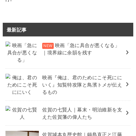
最新記事
映画「急に具合が悪くなる」
｜境界線に余韻を残す
映画『俺は、君のためにこそ死にに
いく』知覧特攻隊と鳥濱トメが伝え
るもの
佐賀の七賢人｜幕末・明治維新を支
えた佐賀藩の偉人たち
佐賀城本丸歴史館｜鍋島直正と江藤