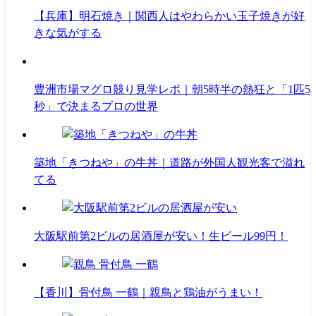
【兵庫】明石焼き｜関西人はやわらかい玉子焼きが好
きな気がする
豊洲市場マグロ競り見学レポ｜朝5時半の熱狂と「1匹5
秒」で決まるプロの世界
築地「きつねや」の牛丼｜道路が外国人観光客で溢れ
てる
大阪駅前第2ビルの居酒屋が安い！生ビール99円！
【香川】骨付鳥 一鶴｜親鳥と鶏油がうまい！