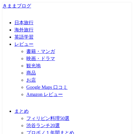
きままブログ
日本旅行
海外旅行
英語学習
レビュー
書籍・マンガ
映画・ドラマ
観光地
商品
お店
Google Maps 口コミ
Amazon レビュー
まとめ
フィリピン料理50選
渋谷ランチ20選
プロボノ１年間まとめ