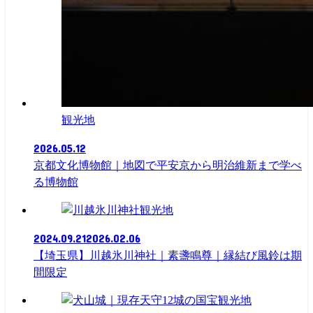
観光地
2026.05.12
京都文化博物館｜地図で平安京から明治維新まで学べ
る博物館
観光地
2024.09.21
2026.02.06
【埼玉県】川越氷川神社｜素盞鳴尊｜縁結び風鈴は期
間限定
観光地