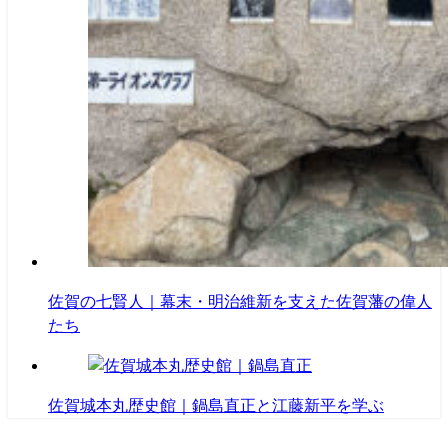
佐賀の七賢人｜幕末・明治維新を支えた佐賀藩の偉人
たち
佐賀城本丸歴史館｜鍋島直正と江藤新平を学ぶ