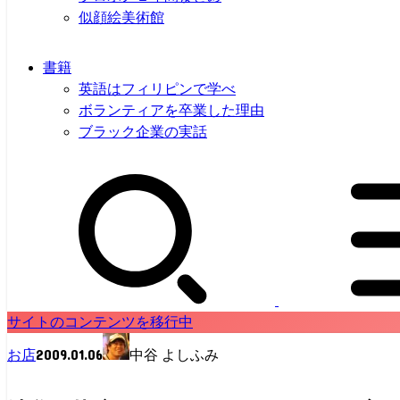
似顔絵美術館
書籍
英語はフィリピンで学べ
ボランティアを卒業した理由
ブラック企業の実話
サイトのコンテンツを移行中
2009.01.06
お店
中谷 よしふみ