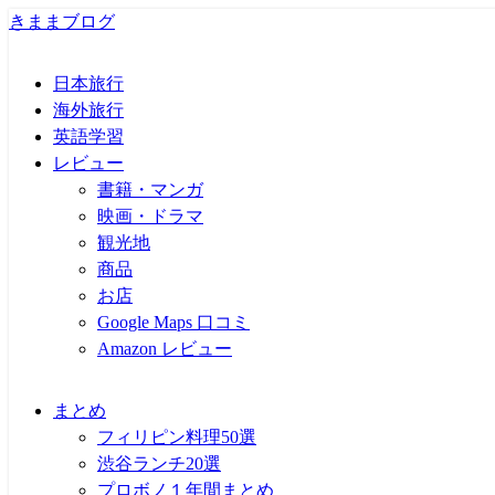
きままブログ
日本旅行
海外旅行
英語学習
レビュー
書籍・マンガ
映画・ドラマ
観光地
商品
お店
Google Maps 口コミ
Amazon レビュー
まとめ
フィリピン料理50選
渋谷ランチ20選
プロボノ１年間まとめ