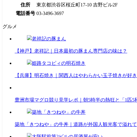
住所
東京都渋谷区桜丘町17-10 吉野ビル2F
電話番号
03-3496-3697
グルメ
【神戸】老祥記｜日本最初の豚まん専門店の味は？
【兵庫】明石焼き｜関西人はやわらかい玉子焼きが好き
豊洲市場マグロ競り見学レポ｜朝5時半の熱狂と「1匹5
築地「きつねや」の牛丼｜道路が外国人観光客で溢れて