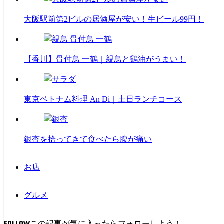
大阪駅前第2ビルの居酒屋が安い！生ビール99円！
【香川】骨付鳥 一鶴｜親鳥と鶏油がうまい！
東京ベトナム料理 An Di｜土日ランチコース
銀杏を拾ってきて食べたら腹が痛い
お店
グルメ
FOLLOW