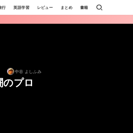
旅行
英語学習
レビュー
まとめ
書籍
中谷 よしふみ
闘のプロ