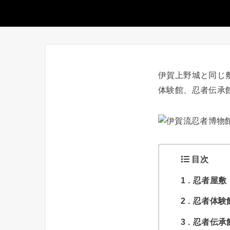
伊賀上野城と同じ
体験館、忍者伝承
目次
1
忍者屋敷
2
忍者体験
3
忍者伝承