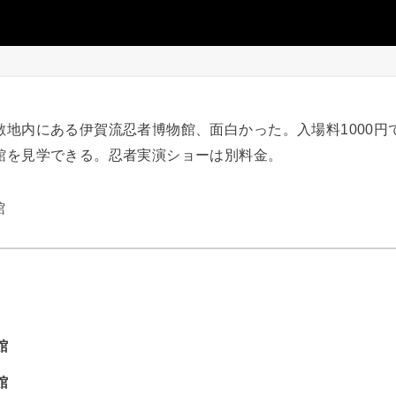
敷地内にある伊賀流忍者博物館、面白かった。入場料1000円
館を見学できる。忍者実演ショーは別料金。
館
館