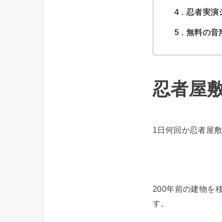
4
忍者実演
5
無料の音
忍者屋
1日何回か忍者屋
200年前の建物
す。