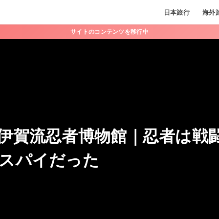
日本旅行
海外
サイトのコンテンツを移行中
6
伊賀流忍者博物館｜忍者は戦
スパイだった