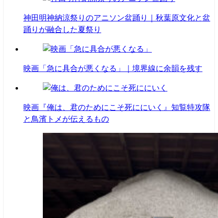
神田明神納涼祭りのアニソン盆踊り｜秋葉原文化と盆
踊りが融合した夏祭り
映画「急に具合が悪くなる」｜境界線に余韻を残す
映画『俺は、君のためにこそ死ににいく』知覧特攻隊
と鳥濱トメが伝えるもの