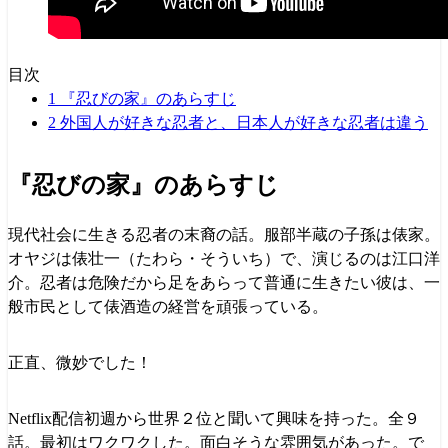
目次
1
『忍びの家』のあらすじ
2
外国人が好きな忍者と、日本人が好きな忍者は違う
『忍びの家』のあらすじ
現代社会に生きる忍者の末裔の話。服部半蔵の子孫は俵家。
オヤジは俵壮一（たわら・そういち）で、演じるのは江口洋
介。忍者は危険だから足をあらって普通に生きたい彼は、一
般市民として俵酒造の経営を頑張っている。
正直、微妙でした！
Netflix配信初週から世界２位と聞いて興味を持った。全９
話。最初はワクワクした。面白そうな雰囲気があった。で