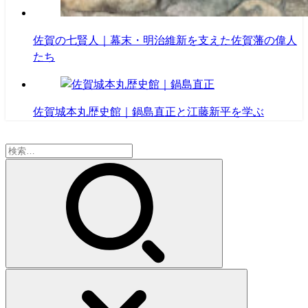
佐賀の七賢人｜幕末・明治維新を支えた佐賀藩の偉人
たち
佐賀城本丸歴史館｜鍋島直正と江藤新平を学ぶ
検
索: