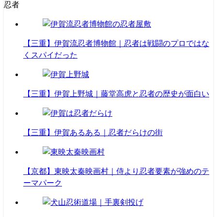
忍者
【三重】伊賀流忍者博物館｜忍者は戦闘のプロではな
くスパイだった
【三重】伊賀上野城｜藤堂高虎と忍者の歴史が面白い
【三重】伊賀あるある｜忍者だらけの街
【京都】東映太秦映画村｜侍より忍者要素が強めのテ
ーマパーク