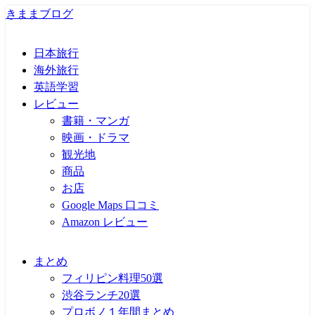
きままブログ
日本旅行
海外旅行
英語学習
レビュー
書籍・マンガ
映画・ドラマ
観光地
商品
お店
Google Maps 口コミ
Amazon レビュー
まとめ
フィリピン料理50選
渋谷ランチ20選
プロボノ１年間まとめ