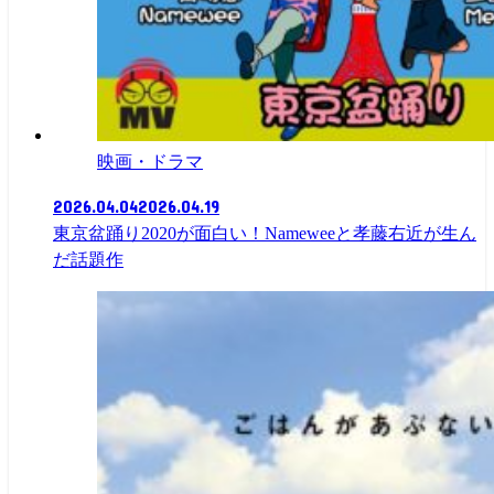
映画・ドラマ
2026.04.04
2026.04.19
東京盆踊り2020が面白い！Nameweeと孝藤右近が生ん
だ話題作