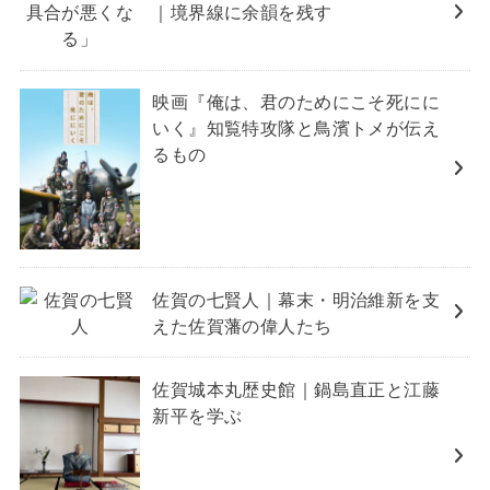
｜境界線に余韻を残す
映画『俺は、君のためにこそ死にに
いく』知覧特攻隊と鳥濱トメが伝え
るもの
佐賀の七賢人｜幕末・明治維新を支
えた佐賀藩の偉人たち
佐賀城本丸歴史館｜鍋島直正と江藤
新平を学ぶ