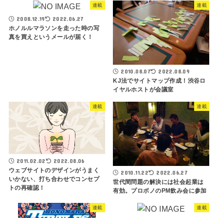
連載
連載
2008.12.19
2022.06.27
ホノルルマラソンを走った時の写
真を買えというメールが届く！
2010.08.07
2022.08.09
KJ法でサイトマップ作成！渋谷ロ
イヤルホストが会議室
連載
連載
2011.02.02
2022.08.06
ウェブサイトのデザインがうまく
2010.11.22
2022.06.27
いかない、打ち合わせでコンセプ
世代間問題の解決には社会起業は
トの再確認！
有効。プロボノのPM飲み会に参加
連載
連載