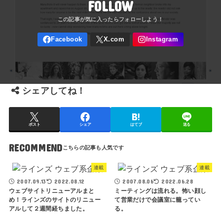
FOLLOW
シェアしてね！
ポスト
シェア
はてブ
送る
RECOMMEND
連載
連載
2007.09.13
2022.08.12
2007.08.06
2022.06.28
ウェブサイトリニューアルまと
ミーティングは流れる。怖い顔し
め！ラインズのサイトのリニュー
て営業だけで会議室に籠ってい
アルして２週間経ちました。
る。