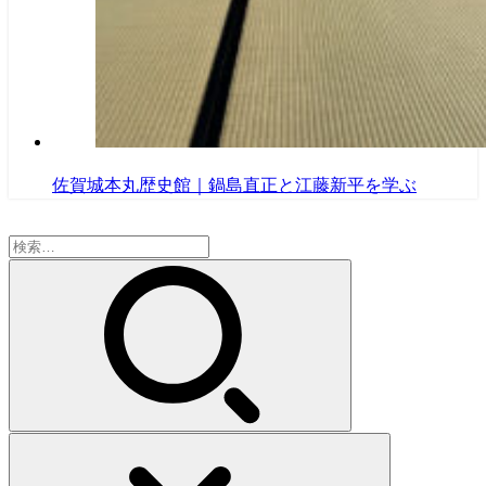
佐賀城本丸歴史館｜鍋島直正と江藤新平を学ぶ
検
索: