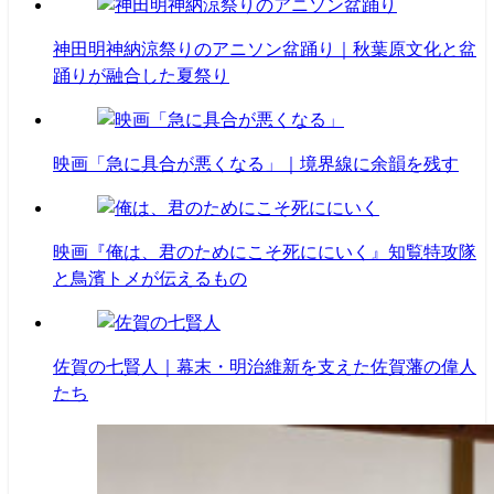
神田明神納涼祭りのアニソン盆踊り｜秋葉原文化と盆
踊りが融合した夏祭り
映画「急に具合が悪くなる」｜境界線に余韻を残す
映画『俺は、君のためにこそ死ににいく』知覧特攻隊
と鳥濱トメが伝えるもの
佐賀の七賢人｜幕末・明治維新を支えた佐賀藩の偉人
たち