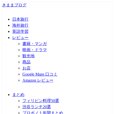
きままブログ
日本旅行
海外旅行
英語学習
レビュー
書籍・マンガ
映画・ドラマ
観光地
商品
お店
Google Maps 口コミ
Amazon レビュー
まとめ
フィリピン料理50選
渋谷ランチ20選
プロボノ１年間まとめ