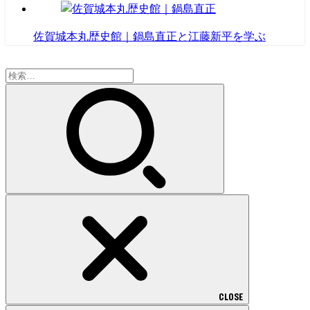
佐賀城本丸歴史館｜鍋島直正と江藤新平を学ぶ
検
索:
CLOSE