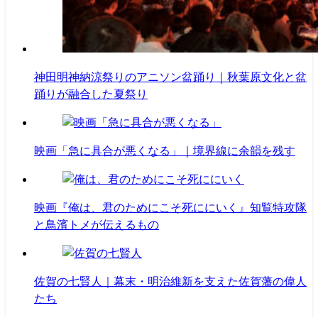
神田明神納涼祭りのアニソン盆踊り｜秋葉原文化と盆
踊りが融合した夏祭り
映画「急に具合が悪くなる」｜境界線に余韻を残す
映画『俺は、君のためにこそ死ににいく』知覧特攻隊
と鳥濱トメが伝えるもの
佐賀の七賢人｜幕末・明治維新を支えた佐賀藩の偉人
たち