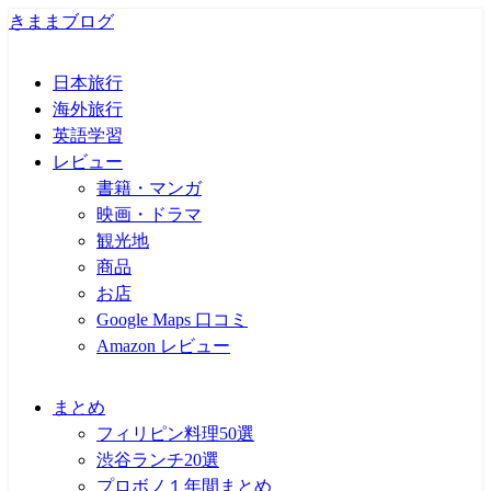
きままブログ
日本旅行
海外旅行
英語学習
レビュー
書籍・マンガ
映画・ドラマ
観光地
商品
お店
Google Maps 口コミ
Amazon レビュー
まとめ
フィリピン料理50選
渋谷ランチ20選
プロボノ１年間まとめ