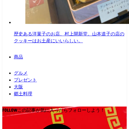
歴史ある洋菓子のお店、村上開新堂。山本道子の店の
クッキーはお土産にいいらしい。
商品
グルメ
プレゼント
大阪
郷土料理
FOLLOW