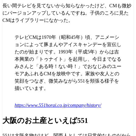
長い間テレビを見てないから知らなかったけど、CMも微妙
にバージョンアップしているんですね。子供のころに見た
CMはライブラリーになかった。
テレビCMは1970年（昭和45年）頃、アニメーシ
ョンによって豚まんやアイスキャンデーを宣伝し
たのが始まりです。1993年（平成5年）からは吉
本興業の「トゥナイト」を起用し、今日までなる
みさんと「ある時！ない時！」でおなじみのユー
モアあふれるCMを放映中です。家族や友人との
笑顔をつなぎ、微笑みながら551を頬張る様子を
描いています。
https://www.551horai.co.jp/company/history/
大阪のお土産といえば551
551は大阪名物だけど、関西人としては日常的なものだから