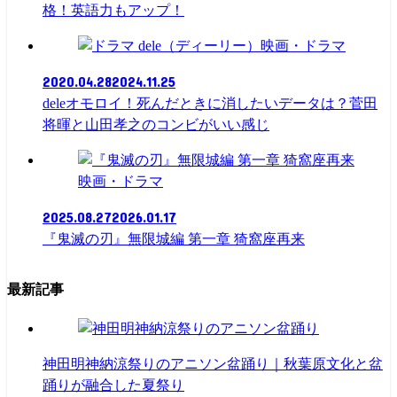
格！英語力もアップ！
映画・ドラマ
2020.04.28
2024.11.25
deleオモロイ！死んだときに消したいデータは？菅田
将暉と山田孝之のコンビがいい感じ
映画・ドラマ
2025.08.27
2026.01.17
『鬼滅の刃』無限城編 第一章 猗窩座再来
最新記事
神田明神納涼祭りのアニソン盆踊り｜秋葉原文化と盆
踊りが融合した夏祭り