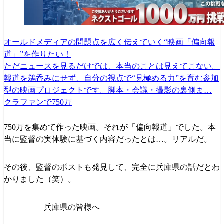
オールドメディアの問題点を広く伝えていく“映画「偏向報
道」”を作りたい！
ただニュースを見るだけでは、本当のことは見えてこない。
報道を鵜呑みにせず、自分の視点で“見極める力”を育む参加
型の映画プロジェクトです。脚本・会議・撮影の裏側ま…
クラファンで750万
750万を集めて作った映画。それが「偏向報道」でした。本
当に監督の実体験に基づく内容だったとは…。リアルだ。
その後、監督のポストも発見して、完全に兵庫県の話だとわ
かりました（笑）。
兵庫県の皆様へ