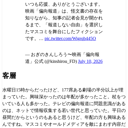
いつも応援、ありがとうございます。
映画「偏向報道」は、怪文書の存在を
知りながら、知事の記者会見が開かれ
るまで、「報道しない自由」を選択し
たマスコミを舞台にしたフィクション
です。…
pic.twitter.com/Wigrqb445O
— おぎのきんしろう〜映画「偏向報
道」公式 (@kinshirou_FD)
July 10, 2026
客層
水曜日15時からだったけど、177席ある劇場の半分以上が埋
まっていた。興味深かったのは年配が多かったこと。杖をつ
いている人も多かった。テレビの偏向報道に問題意識がある
のは、ネットで情報収集する若い世代と思っていた。平日の
昼間だからというのもあると思うけど、年配の方も興味ある
んですね。マスコミやオールドメディアを敵にまわす内容だ