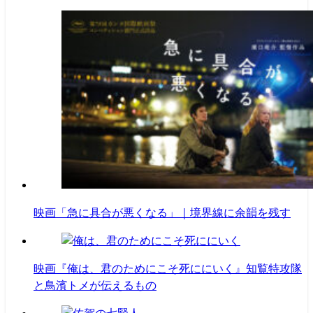
映画「急に具合が悪くなる」｜境界線に余韻を残す
映画『俺は、君のためにこそ死ににいく』知覧特攻隊
と鳥濱トメが伝えるもの