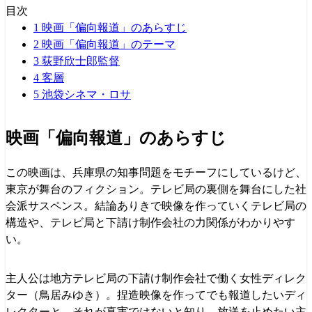
目次
1
映画「偏向報道」のあらすじ
2
映画「偏向報道」のテーマ
3
荻野欣士郎監督
4
客層
5
池袋シネマ・ロサ
映画「偏向報道」のあらすじ
この映画は、兵庫県の知事問題をモチーフにしているけど、
東京が舞台のフィクション。テレビ局の裏側を舞台にした社
会派サスペンス。結論ありきで映像を作っていくテレビ局の
構造や、テレビ局と下請け制作会社の力関係がわかりやす
い。
主人公は地方テレビ局の下請け制作会社で働く女性ディレク
ター（鳥居みゆき）。捏造映像を作ってでも報道したいディ
レクターと、それが真実ではないと知り、放送を止めたい主