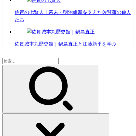
佐賀の七賢人｜幕末・明治維新を支えた佐賀藩の偉人
たち
佐賀城本丸歴史館｜鍋島直正と江藤新平を学ぶ
検
索: