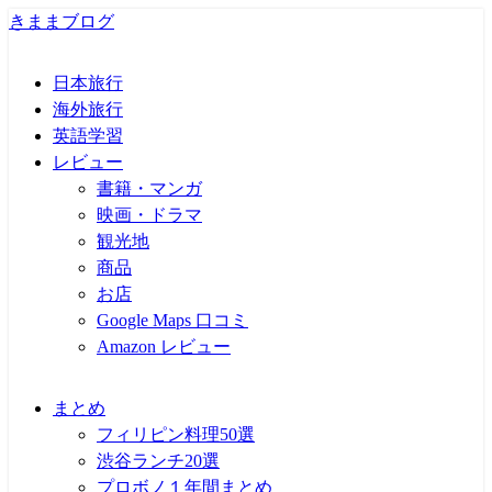
きままブログ
日本旅行
海外旅行
英語学習
レビュー
書籍・マンガ
映画・ドラマ
観光地
商品
お店
Google Maps 口コミ
Amazon レビュー
まとめ
フィリピン料理50選
渋谷ランチ20選
プロボノ１年間まとめ