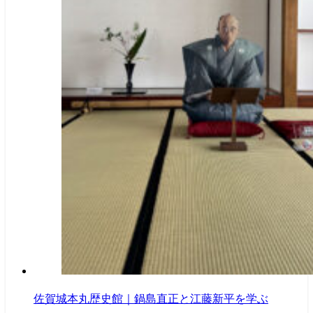
佐賀城本丸歴史館｜鍋島直正と江藤新平を学ぶ