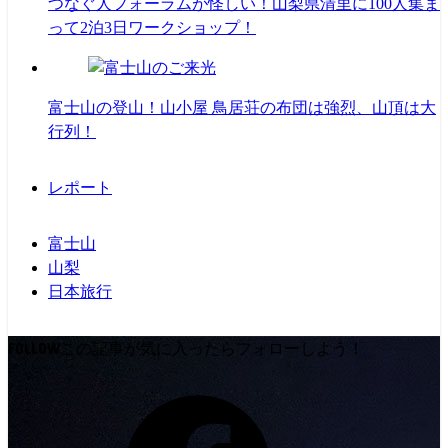
つなぐ人フォーラムが怪しい！山梨県清里に100人集ま
って2泊3日ワークショップ！
富士山の登山！山小屋 鳥居荘の布団は強烈、山頂は大
行列！
レポート
富士山
山梨
日本旅行
FOLLOW