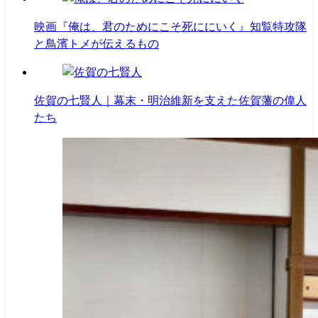
映画『俺は、君のためにこそ死ににいく』知覧特攻隊
と鳥濱トメが伝えるもの
佐賀の七賢人｜幕末・明治維新を支えた佐賀藩の偉人
たち