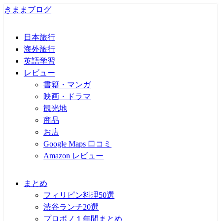
きままブログ
日本旅行
海外旅行
英語学習
レビュー
書籍・マンガ
映画・ドラマ
観光地
商品
お店
Google Maps 口コミ
Amazon レビュー
まとめ
フィリピン料理50選
渋谷ランチ20選
プロボノ１年間まとめ