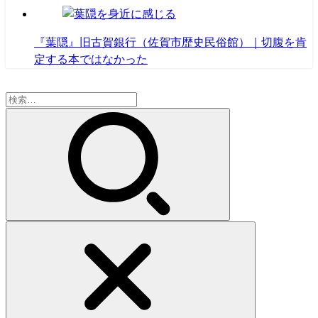
『葉隠』旧古賀銀行（佐賀市歴史民俗館）｜切腹を肯
定する本ではなかった
検
索: