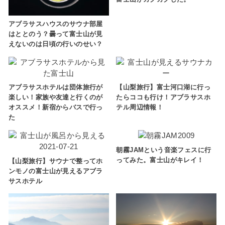
アブラサスハウスのサウナ部屋
はととのう？曇って富士山が見
えないのは日頃の行いのせい？
アブラサスホテルは団体旅行が
【山梨旅行】富士河口湖に行っ
楽しい！家族や友達と行くのが
たらココも行け！アブラサスホ
オススメ！新宿からバスで行っ
テル周辺情報！
た
朝霧JAMという音楽フェスに行
ってみた。富士山がキレイ！
【山梨旅行】サウナで整ってホ
ンモノの富士山が見えるアブラ
サスホテル