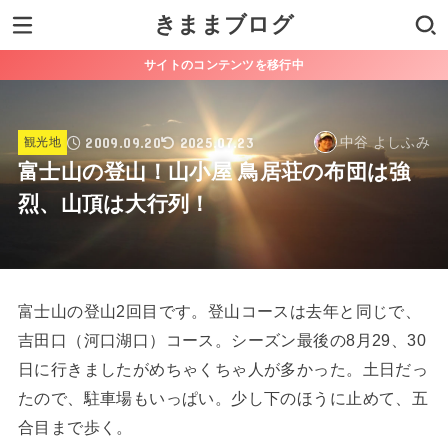
きままブログ
サイトのコンテンツを移行中
2009.09.20
2025.07.23
中谷 よしふみ
観光地
富士山の登山！山小屋 鳥居荘の布団は強
烈、山頂は大行列！
富士山の登山2回目です。登山コースは去年と同じで、
吉田口（河口湖口）コース。シーズン最後の8月29、30
日に行きましたがめちゃくちゃ人が多かった。土日だっ
たので、駐車場もいっぱい。少し下のほうに止めて、五
合目まで歩く。