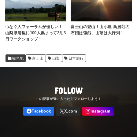
つなぐ人フォーラムが怪しい！
富士山の登山！山小屋 鳥居荘の
山梨県清里に100人集まって2泊3
布団は強烈、山頂は大行列！
日ワークショップ！
観光地
富士山
山梨
日本旅行
FOLLOW