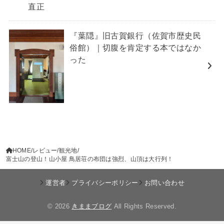
『葉隠』旧古賀銀行（佐賀市歴史民
俗館）｜切腹を肯定する本ではなか
った
HOME
レビュー
観光地
富士山の登山！山小屋 鳥居荘の布団は強烈、山頂は大行列！
運営者
プライバシーポリシー
お問い合わせ
© 2026
きままブログ
All Rights Reserved.