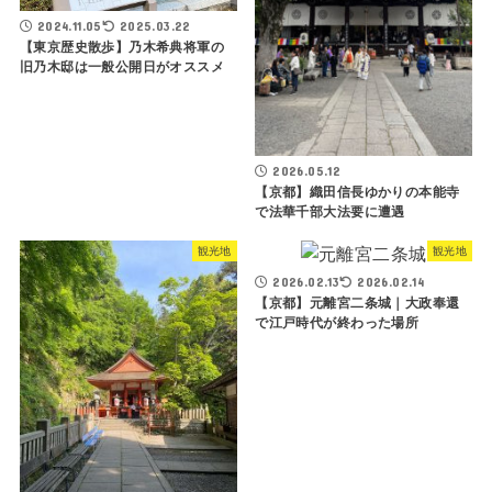
2024.11.05
2025.03.22
【東京歴史散歩】乃木希典将軍の
旧乃木邸は一般公開日がオススメ
2026.05.12
【京都】織田信長ゆかりの本能寺
で法華千部大法要に遭遇
観光地
観光地
2026.02.13
2026.02.14
【京都】元離宮二条城｜大政奉還
で江戸時代が終わった場所