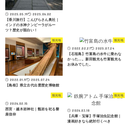
2025.05.19
2025.06.02
【香川旅行】こんぴらさん奥社｜
インドの水神クンビーラがルー
ツ？歴史が面白い！
観光地
観光地
2022.02.27
2025.07.24
【石垣島】竹富島の水牛に乗れな
かった…。新田観光も竹富観光も
お休みでした。
2022.01.11
2025.07.24
【島根】県立古代出雲歴史博物館
観光地
観光地
2026.02.15
西宮・越木岩神社｜甑岩を祀る磐
2026.03.18
座信仰
【兵庫・宝塚】手塚治虫記念館｜
漫画好きなら絶対行くべき