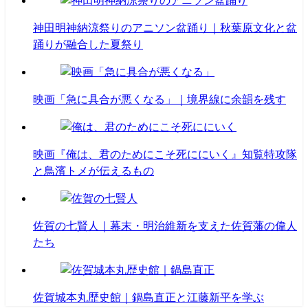
神田明神納涼祭りのアニソン盆踊り｜秋葉原文化と盆
踊りが融合した夏祭り
映画「急に具合が悪くなる」｜境界線に余韻を残す
映画『俺は、君のためにこそ死ににいく』知覧特攻隊
と鳥濱トメが伝えるもの
佐賀の七賢人｜幕末・明治維新を支えた佐賀藩の偉人
たち
佐賀城本丸歴史館｜鍋島直正と江藤新平を学ぶ