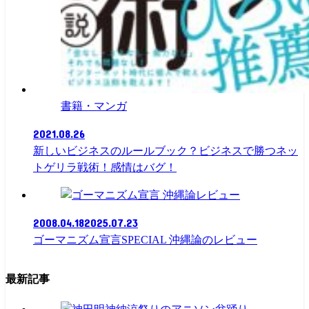
書籍・マンガ
2021.08.26
新しいビジネスのルールブック？ビジネスで勝つネッ
トゲリラ戦術！感情はバグ！
レビュー
2008.04.18
2025.07.23
ゴーマニズム宣言SPECIAL 沖縄論のレビュー
最新記事