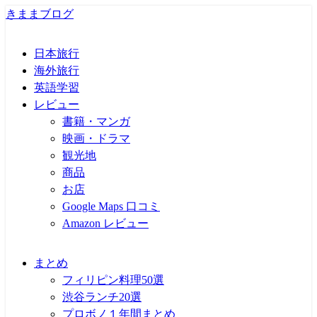
きままブログ
日本旅行
海外旅行
英語学習
レビュー
書籍・マンガ
映画・ドラマ
観光地
商品
お店
Google Maps 口コミ
Amazon レビュー
まとめ
フィリピン料理50選
渋谷ランチ20選
プロボノ１年間まとめ