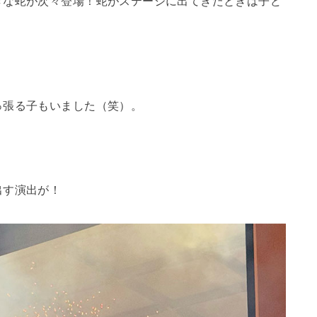
きな蛇が次々登場！蛇がステージに出てきたときは子ど
っ張る子もいました（笑）。
出す演出が！