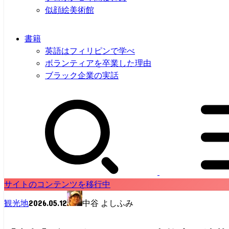
似顔絵美術館
書籍
英語はフィリピンで学べ
ボランティアを卒業した理由
ブラック企業の実話
サイトのコンテンツを移行中
2026.05.12
観光地
中谷 よしふみ