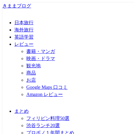
きままブログ
日本旅行
海外旅行
英語学習
レビュー
書籍・マンガ
映画・ドラマ
観光地
商品
お店
Google Maps 口コミ
Amazon レビュー
まとめ
フィリピン料理50選
渋谷ランチ20選
プロボノ１年間まとめ