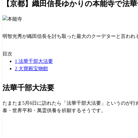
【京都】織田信長ゆかりの本能寺で法華
明智光秀が織田信長を討ち取った最大のクーデターと言われ
目次
1
法華千部大法要
2
大寶殿宝物館
法華千部大法要
たまたま5月6日に訪れたら「法華千部大法要」というのが行
泰・世界平和・萬霊供養を祈願するそうです。