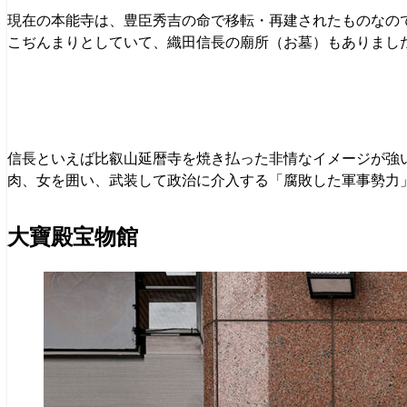
現在の本能寺は、豊臣秀吉の命で移転・再建されたものなの
こぢんまりとしていて、織田信長の廟所（お墓）もありまし
信長といえば比叡山延暦寺を焼き払った非情なイメージが強
肉、女を囲い、武装して政治に介入する「腐敗した軍事勢力
大寶殿宝物館