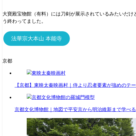
大寶殿宝物館（有料）には刀剣が展示されているみたいだけ
う終わってました。
法華宗大本山 本能寺
京都
【京都】東映太秦映画村｜侍より忍者要素が強めのテー
京都文化博物館｜地図で平安京から明治維新まで学べる