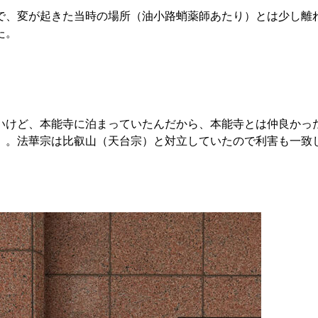
で、変が起きた当時の場所（油小路蛸薬師あたり）とは少し離
た。
いけど、本能寺に泊まっていたんだから、本能寺とは仲良かっ
」。法華宗は比叡山（天台宗）と対立していたので利害も一致