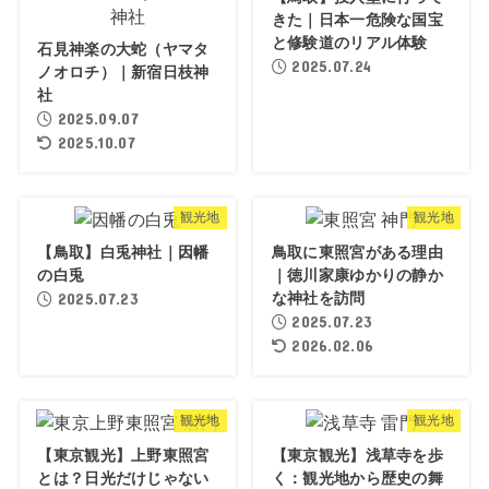
きた｜日本一危険な国宝
と修験道のリアル体験
石見神楽の大蛇（ヤマタ
2025.07.24
ノオロチ）｜新宿日枝神
社
2025.09.07
2025.10.07
観光地
観光地
【鳥取】白兎神社｜因幡
鳥取に東照宮がある理由
の白兎
｜徳川家康ゆかりの静か
2025.07.23
な神社を訪問
2025.07.23
2026.02.06
観光地
観光地
【東京観光】上野東照宮
【東京観光】浅草寺を歩
とは？日光だけじゃない
く：観光地から歴史の舞