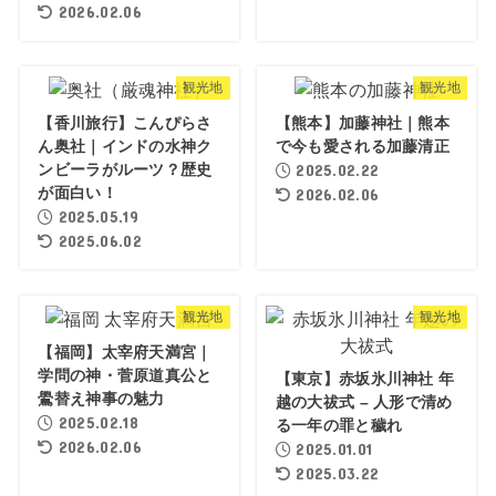
2026.02.06
観光地
観光地
【香川旅行】こんぴらさ
【熊本】加藤神社｜熊本
ん奥社｜インドの水神ク
で今も愛される加藤清正
ンビーラがルーツ？歴史
2025.02.22
が面白い！
2026.02.06
2025.05.19
2025.06.02
観光地
観光地
【福岡】太宰府天満宮｜
学問の神・菅原道真公と
【東京】赤坂氷川神社 年
鷽替え神事の魅力
越の大祓式 – 人形で清め
2025.02.18
る一年の罪と穢れ
2026.02.06
2025.01.01
2025.03.22