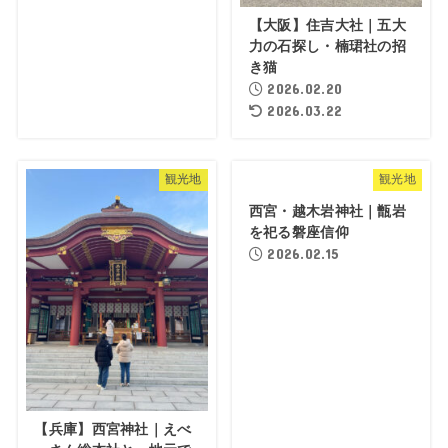
【大阪】住吉大社｜五大
力の石探し・楠珺社の招
き猫
2026.02.20
2026.03.22
観光地
観光地
西宮・越木岩神社｜甑岩
を祀る磐座信仰
2026.02.15
【兵庫】西宮神社｜えべ