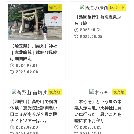
観光地
レポート
【熱海旅行】熱海温泉ぶ
らり旅
2023.10.31
2025.08.05
【埼玉県】川越氷川神社
｜素盞鳴尊｜縁結び風鈴
は期間限定
2024.09.21
2026.02.06
観光地
観光地
【和歌山】高野山で宿坊
「木うそ」という鳥の木
体験！恵光院は評判悪い
製人形を亀戸天神社に買
口コミがあるが？奥之院
いに行った！悪いことを
ナイトツアーは…。
嘘にするお守り
2022.07.20
2022.01.25
2025.07.23
2025.07.24