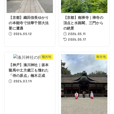
【京都】織田信長ゆかり
【京都】南禅寺｜禅寺の
の本能寺で法華千部大法
頂点と水路閣、三門から
要に遭遇
の絶景
2026.05.12
2026.05.11
2026.05.17
観光地
観光地
【神戸】湊川神社｜坂本
龍馬や土方歳三も憧れた
「侍の原点」楠木正成
2026.03.19