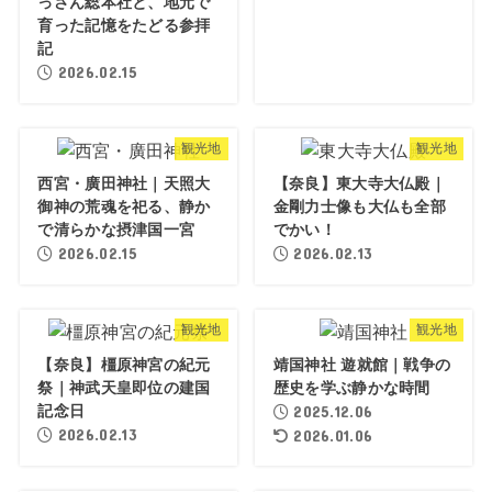
っさん総本社と、地元で
育った記憶をたどる参拝
記
2026.02.15
観光地
観光地
西宮・廣田神社｜天照大
【奈良】東大寺大仏殿｜
御神の荒魂を祀る、静か
金剛力士像も大仏も全部
で清らかな摂津国一宮
でかい！
2026.02.15
2026.02.13
観光地
観光地
【奈良】橿原神宮の紀元
靖国神社 遊就館｜戦争の
祭｜神武天皇即位の建国
歴史を学ぶ静かな時間
記念日
2025.12.06
2026.02.13
2026.01.06