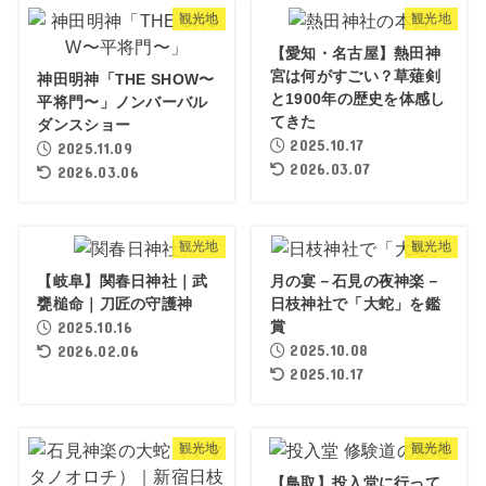
観光地
観光地
【愛知・名古屋】熱田神
宮は何がすごい？草薙剣
神田明神「THE SHOW〜
と1900年の歴史を体感し
平将門〜」ノンバーバル
てきた
ダンスショー
2025.10.17
2025.11.09
2026.03.07
2026.03.06
観光地
観光地
【岐阜】関春日神社｜武
月の宴－石見の夜神楽－
甕槌命｜刀匠の守護神
日枝神社で「大蛇」を鑑
2025.10.16
賞
2025.10.08
2026.02.06
2025.10.17
観光地
観光地
【鳥取】投入堂に行って