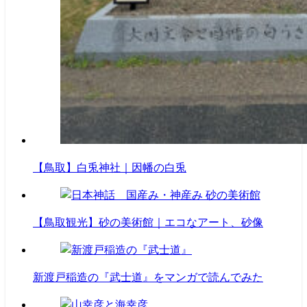
【鳥取】白兎神社｜因幡の白兎
【鳥取観光】砂の美術館｜エコなアート、砂像
新渡戸稲造の『武士道』をマンガで読んでみた