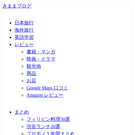
きままブログ
日本旅行
海外旅行
英語学習
レビュー
書籍・マンガ
映画・ドラマ
観光地
商品
お店
Google Maps 口コミ
Amazon レビュー
まとめ
フィリピン料理50選
渋谷ランチ20選
プロボノ１年間まとめ