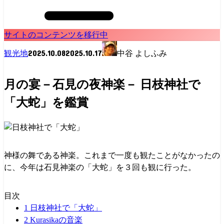
サイトのコンテンツを移行中
2025.10.08
2025.10.17
観光地
中谷 よしふみ
月の宴－石見の夜神楽－ 日枝神社で
「大蛇」を鑑賞
神様の舞である神楽。これまで一度も観たことがなかったの
に、今年は石見神楽の「大蛇」を３回も観に行った。
目次
1
日枝神社で「大蛇」
2
Kurasikaの音楽