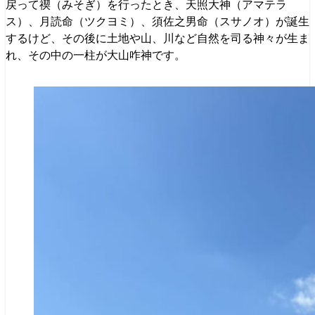
戻って禊（みそぎ）を行ったとき、天照大神（アマテラ
ス）、月読命（ツクヨミ）、須佐之男命（スサノオ）が誕生
するけど、その後に土地や山、川など自然を司る神々が生ま
れ、その中の一柱が大山咋神です。