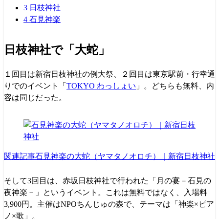
3
日枝神社
4
石見神楽
日枝神社で「大蛇」
１回目は新宿日枝神社の例大祭、２回目は東京駅前・行幸通
りでのイベント「
TOKYO わっしょい
」。どちらも無料、内
容は同じだった。
関連記事
石見神楽の大蛇（ヤマタノオロチ）｜新宿日枝神社
そして3回目は、赤坂日枝神社で行われた「月の宴－石見の
夜神楽－」というイベント。これは無料ではなく、入場料
3,900円。主催はNPOちんじゅの森で、テーマは「神楽×ピア
ノ×歌」。