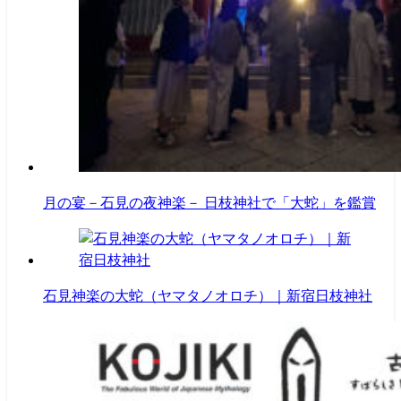
月の宴－石見の夜神楽－ 日枝神社で「大蛇」を鑑賞
石見神楽の大蛇（ヤマタノオロチ）｜新宿日枝神社